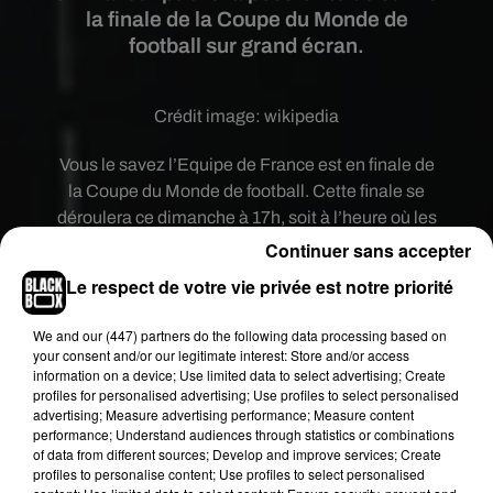
la finale de la Coupe du Monde de
football sur grand écran.
Crédit image:
wikipedia
Vous le savez l’Equipe de France est en finale de
la Coupe du Monde de football. Cette finale se
déroulera ce dimanche à 17h, soit à l’heure où les
fans de Beyonce et Jay z feront la queue devant le
Continuer sans accepter
Stade de France
pour assister au show. Vous êtes
Le respect de votre vie privée est notre priorité
dans le doute : regarder le match ou assister au
concert de Jay Z et Beyonce. Ne revendez pas
We and
our (447) partners
do the following data processing based on
votre place de concert ! Jay Z et Beyonce ne
your consent and/or our legitimate interest: Store and/or access
information on a device; Use limited data to select advertising; Create
veulent pas vous frustrer. Des écrans géants
profiles for personalised advertising; Use profiles to select personalised
seront installés dans l’enceinte du Stade de
advertising; Measure advertising performance; Measure content
France afin de ne rien rater de cette finale. Les
performance; Understand audiences through statistics or combinations
of data from different sources; Develop and improve services; Create
personnes en possession d’un billet pour ce
profiles to personalise content; Use profiles to select personalised
concert sont invités à se rendre au Stade de