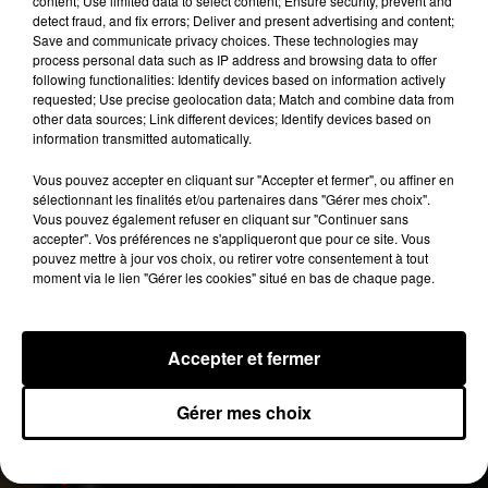
content; Use limited data to select content; Ensure security, prevent and
France à partir de 16 heures. A noter qu’il reste
detect fraud, and fix errors; Deliver and present advertising and content;
Save and communicate privacy choices. These technologies may
des places pour ce grand show.
En cas de victoire,
process personal data such as IP address and browsing data to offer
vous allez pouvoir faire la fête en compagnie de
following functionalities: Identify devices based on information actively
Jay Z et Beyonce.
requested; Use precise geolocation data; Match and combine data from
other data sources; Link different devices; Identify devices based on
Publié : 12 juillet 2018 à 7h36 par Clément
information transmitted automatically.
Gwizdz
Vous pouvez accepter en cliquant sur "Accepter et fermer", ou affiner en
Fil actus
sélectionnant les finalités et/ou partenaires dans "Gérer mes choix".
7 août 2026
Vous pouvez également refuser en cliquant sur "Continuer sans
Moha MMZ dévoile « Mikasa », un nouveau
accepter". Vos préférences ne s'appliqueront que pour ce site. Vous
single entre amour et...
pouvez mettre à jour vos choix, ou retirer votre consentement à tout
7 août 2026
moment via le lien "Gérer les cookies" situé en bas de chaque page.
Tayc et Didi B dévoilent le single le plus dansant
de l’année
6 août 2026
Franglish et Keblack dévoilent une session live
Accepter et fermer
surprise
5 août 2026
Russ frappe fort avec son nouveau single «
Gérer mes choix
Coulda Shoulda Woulda »
5 août 2026
Tiakola annonce le premier concert de son
WpointM Tour