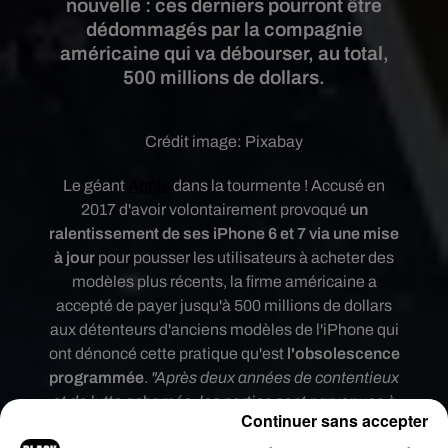
nouvelle : ces derniers pourront être
dédommagés par la compagnie
américaine qui va débourser, au total,
500 millions de dollars.
Crédit image:
Pixabay
Le géant
Apple
dans la tourmente ! Accusé en
2017 d'avoir volontairement provoqué
un
ralentissement de ses iPhone 6 et 7 via une mise
à jour
pour pousser les utilisateurs à acheter des
modèles plus récents, la firme américaine a
accepté de payer jusqu'à 500 millions de dollars
aux détenteurs d'anciens modèles de l'iPhone qui
ont dénoncé cette pratique qu'est
l'obsolescence
programmée
.
"Après deux années de contentieux
et de lutte acharnée, les parties sont parvenues à
Continuer sans accepter
un accord"
, a indiqué vendredi une cour de San