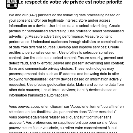
José, en Californie.
Le respect de votre vie privée est notre priorité
En effet, selon l’agence Reuters relayée par
Le
We and
our (447) partners
do the following data processing based on
Figaro
, l’entreprise américaine nie toute
your consent and/or our legitimate interest: Store and/or access
obsolescence programmée de ses produits, mais
information on a device; Use limited data to select advertising; Create
profiles for personalised advertising; Use profiles to select personalised
souhaite limiter les frais de justice. Afin de mettre
advertising; Measure advertising performance; Measure content
fin aux poursuites judiciaires, elle a donc accepté
performance; Understand audiences through statistics or combinations
de verser 500 millions de dollars
aux possesseurs
of data from different sources; Develop and improve services; Create
profiles to personalise content; Use profiles to select personalised
américains d’iPhone 6, 6 Plus, 6S, 6S Plus, 7, 7
content; Use limited data to select content; Ensure security, prevent and
Plus et SE
mis en cause.
Ceux-ci recevront
detect fraud, and fix errors; Deliver and present advertising and content;
environ 25 dollars par smartphone acheté, en
Save and communicate privacy choices. These technologies may
process personal data such as IP address and browsing data to offer
fonction du nombre de personnes qui feront les
following functionalities: Identify devices based on information actively
démarches pour obtenir ce dédommagement
.
requested; Use precise geolocation data; Match and combine data from
other data sources; Link different devices; Identify devices based on
Sanctionnée en France
information transmitted automatically.
Même combat dans l'Hexagone où
la firme
Vous pouvez accepter en cliquant sur "Accepter et fermer", ou affiner en
sélectionnant les finalités et/ou partenaires dans "Gérer mes choix".
américaine
a été sanctionnée le mois dernier
pour
Vous pouvez également refuser en cliquant sur "Continuer sans
n'avoir pas prévenu que des mises à jour
accepter". Vos préférences ne s'appliqueront que pour ce site. Vous
pouvaient ralentir les vieux iPhones, et
pouvez mettre à jour vos choix, ou retirer votre consentement à tout
moment via le lien "Gérer les cookies" situé en bas de chaque page.
écopé d'une amende de 25 millions