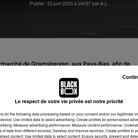
Publié : 21 juin 2021 à 14h37 par A.L.
permarché de Gramsbergen, aux Pays-Bas, afin de
c repartis avec pas moins de 11.000 bouteilles,
Contin
acheté un groupe d'amis de Drogteropslagen, aux Pays-Bas, voul
Le respect de votre vie privée est notre priorité
rmarché de Gramsbergen, à une quinzaine de kilomètres de chez
ers
do the following data processing based on your consent and/or our legitimate int
device; Use limited data to select advertising; Create profiles for personalised adver
s les trois casiers. Ils ont donc dépensé plusieurs milliers d'euro
vertising; Measure advertising performance; Measure content performance; Unders
ers pour plus de 11.000 bouteilles, le tout embarqué dans un
ns of data from different sources; Develop and improve services; Create profiles to 
alised content; Use limited data to select content; Ensure security, prevent and detect