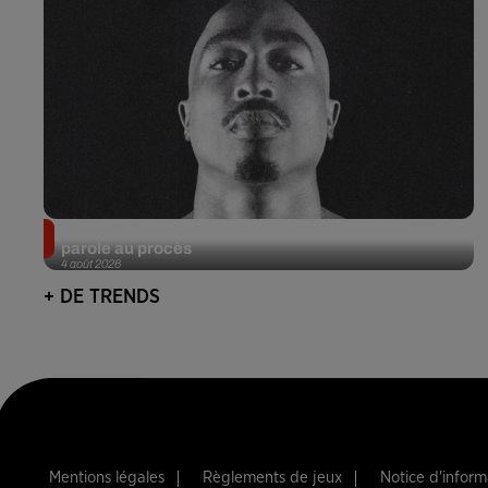
Meurtre de Tupac : Suge Knight pourrait prendre la
parole au procès
4 août 2026
+ DE TRENDS
Mentions légales
Règlements de jeux
Notice d'infor