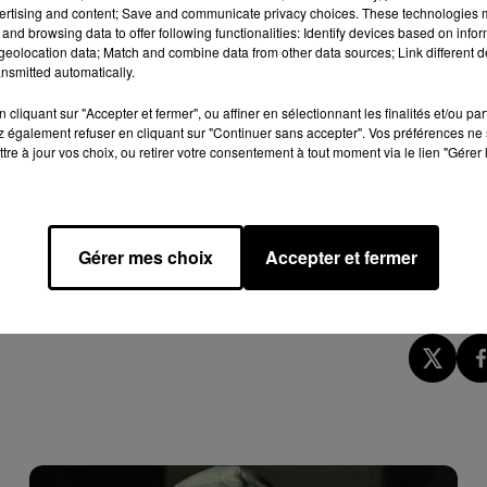
ertising and content; Save and communicate privacy choices. These technologies
and browsing data to offer following functionalities: Identify devices based on infor
kt
Alfring Gramsbergen naar het Drentse Drogteropslagen 600
eolocation data; Match and combine data from other data sources; Link different de
nsmitted automatically.
20, 2021
cliquant sur "Accepter et fermer", ou affiner en sélectionnant les finalités et/ou pa
 également refuser en cliquant sur "Continuer sans accepter". Vos préférences ne 
aire du magasin. Si les offres sont normalement limitées à cinq
tre à jour vos choix, ou retirer votre consentement à tout moment via le lien "Gérer 
ait la toute dernière fois"
, a précisé le responsable. La nouvelle
 entrera en effet en vigueur le 1er juillet prochain.
e d'amis, a confié que le stock acheté avait été rangé dans un
ent que les 11.760 bouteilles seront finies dans un mois environ.
Gérer mes choix
Accepter et fermer
té à consommer avec modération.