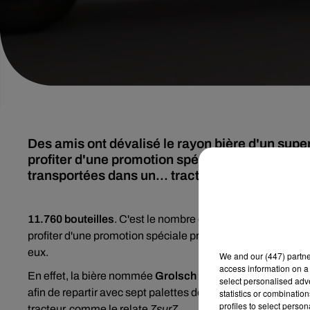
Des amis ont dévalisé le rayon bière d'un su
profiter d'une promotion spéciale. Ils sont don
transportées dans un... tracteur !
11.760 bouteilles
. C'est le nombre exact de bières qu'a 
profiter d'une promotion spéciale proposée dans un supe
eux.
We and
our (447) partn
access information on a 
En effet, la bière nommée
Grolsch
était en vente à 25 euro
select personalised ad
afin de repartir avec sept palettes de bières, soit 490 casi
statistics or combinatio
profiles to select person
tracteur, comme le relate
7sur7
.