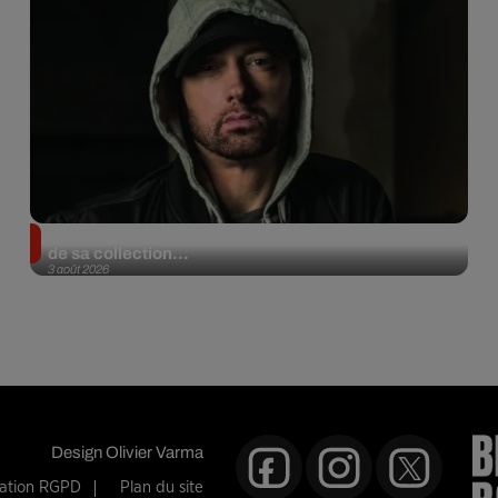
Eminem met aux enchères 100 paires de sneakers
de sa collection...
3 août 2026
Design
Olivier Varma
mation RGPD
Plan du site