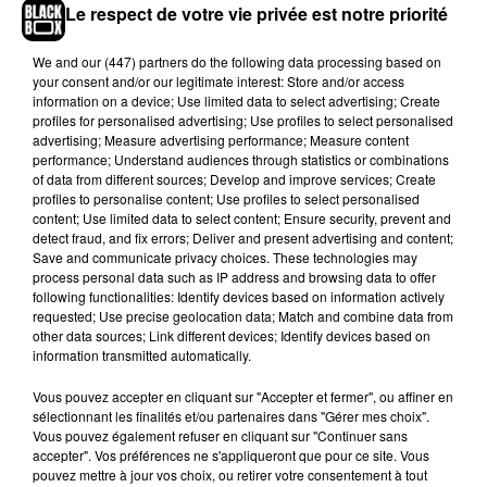
Le respect de votre vie privée est notre priorité
suis particulièrement triste que cela se soit
produit, et encore plus dans notre hôpital. Je
We and
our (447) partners
do the following data processing based on
pense que c'est un manque total de respect pour
your consent and/or our legitimate interest: Store and/or access
les milliers de personnes qui sont mortes de ce
information on a device; Use limited data to select advertising; Create
profiles for personalised advertising; Use profiles to select personalised
virus",
a confié un membre de l'hopital.
"Ce nom
advertising; Measure advertising performance; Measure content
est un souhait des parents et nous, en tant
performance; Understand audiences through statistics or combinations
qu'institution, ne pouvons pas nous y opposer"
, a
of data from different sources; Develop and improve services; Create
profiles to personalise content; Use profiles to select personalised
déclaré Leandro Bonzini, directeur médical
content; Use limited data to select content; Ensure security, prevent and
adjoint de l'hôpital régional de Ceres, à
Infobae.
detect fraud, and fix errors; Deliver and present advertising and content;
Save and communicate privacy choices. These technologies may
En
#Ceres
, nació el primer niño llamado “Covid”.
process personal data such as IP address and browsing data to offer
Ciro Covid Sequeira, de esta manera se convierte
following functionalities: Identify devices based on information actively
requested; Use precise geolocation data; Match and combine data from
en el primer bebe nacido durante la
#Pandemia
,
other data sources; Link different devices; Identify devices based on
al que se lo llamó de nombre
#Covid
�xܷ�x!
information transmitted automatically.
pic.twitter.com/yvPmGbwVlD
Vous pouvez accepter en cliquant sur "Accepter et fermer", ou affiner en
— Gustavo M. Alfaro (@GMALFARO)
April 24,
sélectionnant les finalités et/ou partenaires dans "Gérer mes choix".
2020
Vous pouvez également refuser en cliquant sur "Continuer sans
accepter". Vos préférences ne s'appliqueront que pour ce site. Vous
Pour rappel, aux Philippines, un couple a déjà
pouvez mettre à jour vos choix, ou retirer votre consentement à tout