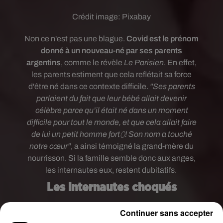
Crédit image:
Pixabay
Non ce n'est pas une blague.
Covid est le prénom
donné à un nouveau-né par ses parents
argentins
, comme le révèle
Le Parisien
. En effet,
les parents estiment que cela reflétait sa force
d'être né dans ce contexte difficile.
"Ses parents
parlaient du fait que leur bébé allait devenir
célèbre parce qu’il était né dans un moment
difficile pour tout le monde, et que cela allait faire
de lui un petit homme fort⬯! Son nom a touché
notre cœur"
, a ainsi témoigné la grand-mère du
nourrisson. Si la famille semble donc aux anges,
les internautes eux, restent dubitatifs.
Les internautes choqués
Et pour cause...
Le prénom de l'enfant a créé une
Continuer sans accepter
énorme polémique sur les réseaux sociaux.
"
Je