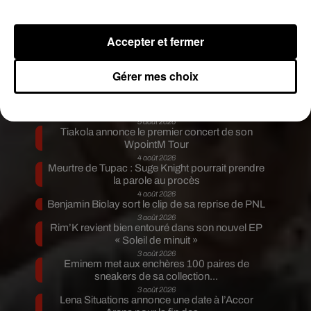
avec humour l’aîné de la fratrie, Tyler Schwandt,
28 ans.
Accepter et fermer
Publié : 11 novembre 2020 à 16h20 par A.L.
Fil actus
Gérer mes choix
5 août 2026
Russ frappe fort avec son nouveau single «
Coulda Shoulda Woulda »
5 août 2026
Tiakola annonce le premier concert de son
WpointM Tour
4 août 2026
Meurtre de Tupac : Suge Knight pourrait prendre
la parole au procès
4 août 2026
Benjamin Biolay sort le clip de sa reprise de PNL
3 août 2026
Rim’K revient bien entouré dans son nouvel EP
« Soleil de minuit »
3 août 2026
Eminem met aux enchères 100 paires de
sneakers de sa collection...
3 août 2026
Lena Situations annonce une date à l’Accor