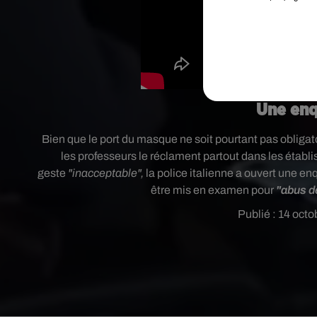
Une enq
Bien que l
e port du masque ne soit pourtant pas obligatoi
les professeurs le réclament partout dans les établ
geste
"inacceptable",
la police italienne a ouvert une e
être mis en examen pour
"abus d
Publié : 14 octo