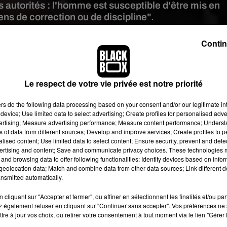
s autorités : l'homme est susceptible d'être mis en
s de correction ou de discipline".
Contin
apture d'écran YouTube
enseignant de l’école Pomponio Leto à Teggiano
a totalement
Le respect de votre vie privée est notre priorité
 refusait de porter son masque de protection
recommandé pou
ilmée par un camarade de classe de l’adolescent, a fait le tour de
ers
do the following data processing based on your consent and/or our legitimate int
eur s'avancer vers l'élève en question, le gifler violemment puis 
device; Use limited data to select advertising; Create profiles for personalised adver
ux de ses camarades, ébahis.
vertising; Measure advertising performance; Measure content performance; Unders
ns of data from different sources; Develop and improve services; Create profiles to 
alised content; Use limited data to select content; Ensure security, prevent and detect
ertising and content; Save and communicate privacy choices. These technologies
and browsing data to offer following functionalities: Identify devices based on infor
eolocation data; Match and combine data from other data sources; Link different de
nsmitted automatically.
cliquant sur "Accepter et fermer", ou affiner en sélectionnant les finalités et/ou pa
 également refuser en cliquant sur "Continuer sans accepter". Vos préférences ne 
tre à jour vos choix, ou retirer votre consentement à tout moment via le lien "Gérer 