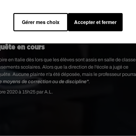
Gérer mes choix
Accepter et fermer
uête en cours
re en Italie dès lors que les élèves sont assis en salle de classe
issements scolaires. Alors que la
direction de l'école a jugé ce
nquête. Aucune plainte n'a été déposée, mais le professeur pourra
e moyens de correction ou de discipline"
.
bre 2020 à 15h25 par A.L.