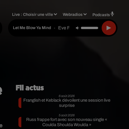
Live :
Choisir une ville
Webradios
Podcasts
Eve Feat. Gwen Stefani
-
Let Me Blow Ya Mind
e
Fil actus
6 août 2026
Franglish et Keblack dévoilent une session live
surprise
5 août 2026
Russ frappe fort avec son nouveau single «
le
Coulda Shoulda Woulda »