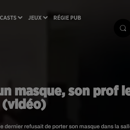
CASTS
JEUX
RÉGIE PUB
 un masque, son prof l
e (vidéo)
ce dernier refusait de porter son masque dans la sal