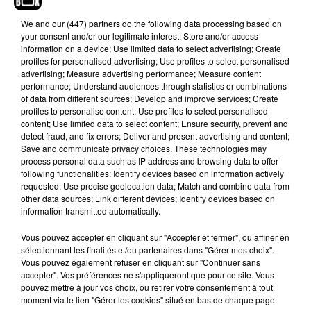
quitter définitivement la Maison Blanche.
We and
our (447) partners
do the following data processing based on
Anne Claire coudray elle a raison trump il fume
your consent and/or our legitimate interest: Store and/or access
c’est pas possible �xܭ
information on a device; Use limited data to select advertising; Create
profiles for personalised advertising; Use profiles to select personalised
— +=+ (@chloeslm_)
November 7, 2020
advertising; Measure advertising performance; Measure content
performance; Understand audiences through statistics or combinations
Le « euh il a fumé la moquette notre ami » de
of data from different sources; Develop and improve services; Create
Anne Claire Coudray est iconique
profiles to personalise content; Use profiles to select personalised
content; Use limited data to select content; Ensure security, prevent and
— ÿøyøh (@Yohann21046186)
November 7,
detect fraud, and fix errors; Deliver and present advertising and content;
2020
Save and communicate privacy choices. These technologies may
process personal data such as IP address and browsing data to offer
Je suis mort. TF1 n'a pas coupé le son direct à la
following functionalities: Identify devices based on information actively
requested; Use precise geolocation data; Match and combine data from
fin du JT de 20h et et Anne Claire Coudray a
other data sources; Link different devices; Identify devices based on
balancé un puissant "il a fumé la moquette ?" au
information transmitted automatically.
début du générique de fin. Magique
@TF1LeJT
Vous pouvez accepter en cliquant sur "Accepter et fermer", ou affiner en
�xܭ
sélectionnant les finalités et/ou partenaires dans "Gérer mes choix".
— OLympique (@OL_ympique)
November 7,
Vous pouvez également refuser en cliquant sur "Continuer sans
accepter". Vos préférences ne s'appliqueront que pour ce site. Vous
2020
pouvez mettre à jour vos choix, ou retirer votre consentement à tout
moment via le lien "Gérer les cookies" situé en bas de chaque page.
MDDDRR JSUIS EN LARMES le micro d’Anne