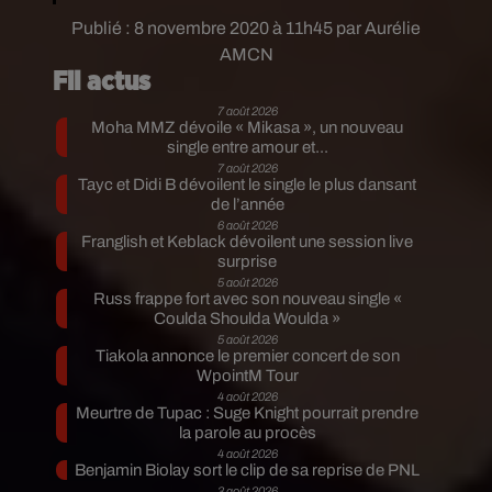
Publié : 8 novembre 2020 à 11h45 par Aurélie
AMCN
Fil actus
7 août 2026
Moha MMZ dévoile « Mikasa », un nouveau
single entre amour et...
7 août 2026
Tayc et Didi B dévoilent le single le plus dansant
de l’année
6 août 2026
Franglish et Keblack dévoilent une session live
surprise
5 août 2026
Russ frappe fort avec son nouveau single «
Coulda Shoulda Woulda »
5 août 2026
Tiakola annonce le premier concert de son
WpointM Tour
4 août 2026
Meurtre de Tupac : Suge Knight pourrait prendre
la parole au procès
4 août 2026
Benjamin Biolay sort le clip de sa reprise de PNL
3 août 2026