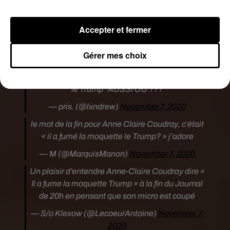
claire coudray pas coupé « il a fumé la moquette
le trump? » �xܭ�xܭ�xܭ�xܭ�xܭ
Accepter et fermer
— �ئÈپÈ�د �x!Èx!� (@v0nleopold)
November 7, 2020
Gérer mes choix
MDDRRRRR VOUS AVEZ ENTENDU ANNE
CLAIRE COUDRAY DIRE "Il a fumé la moquette
le Trump" AUSSI OU ???
— pris. (@lxndrew)
November 7, 2020
le mot de la fin pour Anne Claire Coudray, c’était
« il a fumé la moquette le Trump? » j’adore
— M (@MarquisManon)
November 7, 2020
Un plaisir d’entendre Anne-Claire Coudray dire «
Il a fume la moquette Trump » à la fin du Journal
de 20h en pensant que son micro est coupé
— S/o Klexow (@LecoeurAntoine)
November 7,
2020