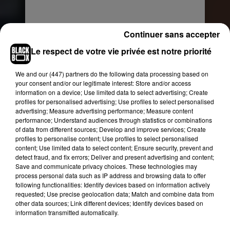
Continuer sans accepter
Le respect de votre vie privée est notre priorité
We and
our (447) partners
do the following data processing based on
Voir cette publication sur Instagram
your consent and/or our legitimate interest: Store and/or access
information on a device; Use limited data to select advertising; Create
Une publication partagée par emily clow (@clowd_nine)
le
1
profiles for personalised advertising; Use profiles to select personalised
advertising; Measure advertising performance; Measure content
performance; Understand audiences through statistics or combinations
Emily Clow décide de répondre
of data from different sources; Develop and improve services; Create
sur Twitter
profiles to personalise content; Use profiles to select personalised
content; Use limited data to select content; Ensure security, prevent and
detect fraud, and fix errors; Deliver and present advertising and content;
Après avoir vu la story Instagram dans laquelle
Save and communicate privacy choices. These technologies may
elle figure, l'instagrameuse, scandalisée, a
process personal data such as IP address and browsing data to offer
répondu sur Twitter en s’adressant directement à
following functionalities: Identify devices based on information actively
requested; Use precise geolocation data; Match and combine data from
la société : “@kickassmasterminds, il est
other data sources; Link different devices; Identify devices based on
inapproprié et peu professionnel de faire honte à
information transmitted automatically.
un candidat via les réseaux sociaux.” Ni une ni