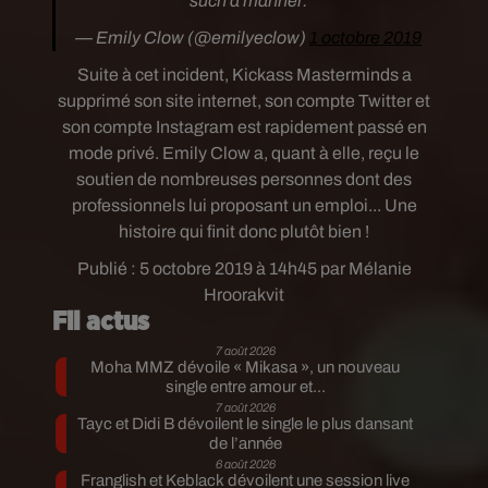
such a manner.
— Emily Clow (@emilyeclow)
1 octobre 2019
Suite à cet incident, Kickass Masterminds a
supprimé son site internet, son compte Twitter et
son compte Instagram est rapidement passé en
mode privé. Emily Clow a, quant à elle, reçu le
soutien de nombreuses personnes dont des
professionnels lui proposant un emploi... Une
histoire qui finit donc plutôt bien !
Publié : 5 octobre 2019 à 14h45 par Mélanie
Hroorakvit
Fil actus
7 août 2026
Moha MMZ dévoile « Mikasa », un nouveau
single entre amour et...
7 août 2026
Tayc et Didi B dévoilent le single le plus dansant
de l’année
6 août 2026
Franglish et Keblack dévoilent une session live