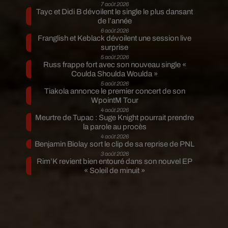
7 août 2026
Tayc et Didi B dévoilent le single le plus dansant
de l’année
6 août 2026
Franglish et Keblack dévoilent une session live
surprise
5 août 2026
Russ frappe fort avec son nouveau single «
Coulda Shoulda Woulda »
5 août 2026
Tiakola annonce le premier concert de son
WpointM Tour
4 août 2026
Meurtre de Tupac : Suge Knight pourrait prendre
la parole au procès
4 août 2026
Benjamin Biolay sort le clip de sa reprise de PNL
3 août 2026
Rim’K revient bien entouré dans son nouvel EP
« Soleil de minuit »