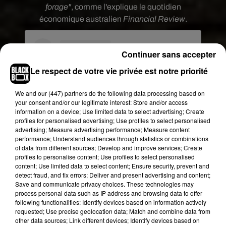
forage"
, comme l'explique le quotidien
économique australien
Financial Review
.
Continuer sans accepter
Le respect de votre vie privée est notre priorité
We and
our (447) partners
do the following data processing based on
your consent and/or our legitimate interest: Store and/or access
information on a device; Use limited data to select advertising; Create
profiles for personalised advertising; Use profiles to select personalised
advertising; Measure advertising performance; Measure content
performance; Understand audiences through statistics or combinations
of data from different sources; Develop and improve services; Create
profiles to personalise content; Use profiles to select personalised
Voir cette publication sur Instagram
content; Use limited data to select content; Ensure security, prevent and
Softening touch #HermesBags
detect fraud, and fix errors; Deliver and present advertising and content;
Save and communicate privacy choices. These technologies may
Une publication partagée par
Hermès
(@hermes) le
7 Déc. 
process personal data such as IP address and browsing data to offer
following functionalities: Identify devices based on information actively
requested; Use precise geolocation data; Match and combine data from
Des sacs vendus entre 20 000 à
other data sources; Link different devices; Identify devices based on