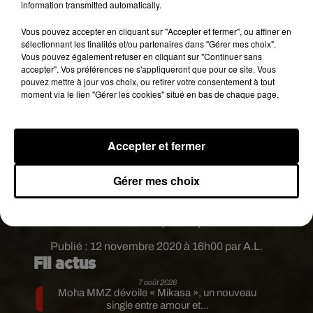
information transmitted automatically.
30 000 dollars
Vous pouvez accepter en cliquant sur "Accepter et fermer", ou affiner en
Il faut dire que la
marque de mode possède (avec
sélectionnant les finalités et/ou partenaires dans "Gérer mes choix".
Louis Vuitton, ndlr) la majorité des fermes de
Vous pouvez également refuser en cliquant sur "Continuer sans
accepter". Vos préférences ne s'appliqueront que pour ce site. Vous
crocodiles du nord de l'Australie. Ce qui lui permet
pouvez mettre à jour vos choix, ou retirer votre consentement à tout
aujourd'hui de pouvoir contrôler la qualité de la
moment via le lien "Gérer les cookies" situé en bas de chaque page.
peau qui sert à la confection de sacs à mains
vendus ensuite entre 20.000 et 30.000 dollars
chacun. Ces deux dernières années, en 2018 et
Accepter et fermer
2019, plus de 24.600 peaux de crocodiles ont été
exportées, ce qui représente une valeur de 26,7
Gérer mes choix
millions de dollars pour l'économie locale, selon le
ministère de l'Environnement et des Ressources
naturelles (DENR).
Publié : 12 novembre 2020 à 16h00 par A.L.
Fil actus
7 août 2026
Moha MMZ dévoile « Mikasa », un nouveau
single entre amour et...