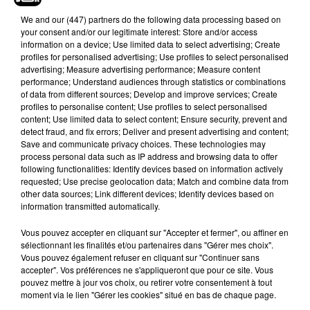
Sometimes, darkness comes from unexpected
We and
our (447) partners
do the following data processing based on
your consent and/or our legitimate interest: Store and/or access
places
#HarryPotter
#CursedChild
information on a device; Use limited data to select advertising; Create
pic.twitter.com/TQb68Wtqiz
profiles for personalised advertising; Use profiles to select personalised
advertising; Measure advertising performance; Measure content
— J.K. Rowling (@jk_rowling)
September 5,
performance; Understand audiences through statistics or combinations
2019
of data from different sources; Develop and improve services; Create
profiles to personalise content; Use profiles to select personalised
Depuis ce tweet très énigmatique, les fans sont
content; Use limited data to select content; Ensure security, prevent and
en ébullition. En effet, J.K Rowling n'avait rien
detect fraud, and fix errors; Deliver and present advertising and content;
Save and communicate privacy choices. These technologies may
publié sur son compte twitter depuis le 15 mars
process personal data such as IP address and browsing data to offer
2019. De plus, la présence du hashtag
following functionalities: Identify devices based on information actively
#cursedchild dans la publication fait référence à la
requested; Use precise geolocation data; Match and combine data from
other data sources; Link different devices; Identify devices based on
suite de la saga Harry Potter, sortie en 2016
.
Les
information transmitted automatically.
fans ont donc tout de suite pensé qu’il s’agissait
de l’annonce d’une suite de la pièce de théâtre ou
Vous pouvez accepter en cliquant sur "Accepter et fermer", ou affiner en
sélectionnant les finalités et/ou partenaires dans "Gérer mes choix".
de l'adaption cinématographique du dernier
Vous pouvez également refuser en cliquant sur "Continuer sans
épisode d'Harry Potter. Alors, de quoi s'agit-il ? À
accepter". Vos préférences ne s'appliqueront que pour ce site. Vous
l'heure actuelle, ni J.K. Rowling, ni les studios
pouvez mettre à jour vos choix, ou retirer votre consentement à tout
moment via le lien "Gérer les cookies" situé en bas de chaque page.
Warner Bros, n'ont donné plus d'informations.