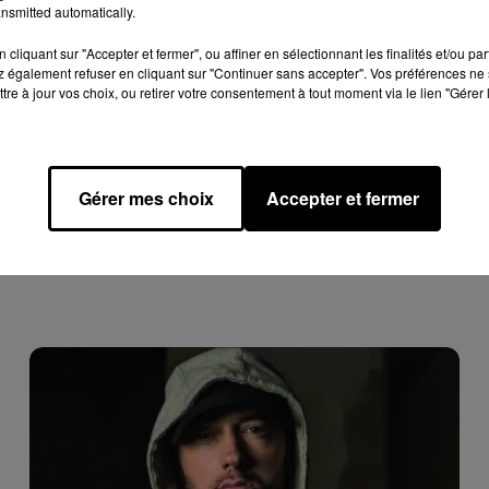
nsmitted automatically.
eudi 17 juin,
un extrait d'un son totalement inédit
!
cliquant sur "Accepter et fermer", ou affiner en sélectionnant les finalités et/ou pa
ans laquelle le rappeur sort totalement du registre de la drill
 également refuser en cliquant sur "Continuer sans accepter". Vos préférences ne 
tre à jour vos choix, ou retirer votre consentement à tout moment via le lien "Gérer 
rmation n'a été communiquée. Affaire à suivre...
Gérer mes choix
Accepter et fermer