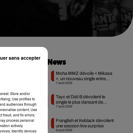
uer sans accepter
Hip-Hop News
Moha MMZ dévoile « Mikasa
», un nouveau single entre
ll
7 août 2026
amour et...
00
erest: Store and/or
Tayc et Didi B dévoilent le
tising; Use profiles to
single le plus dansant de
tand audiences through
7 août 2026
l’année
personalise content; Use
 fraud, and fix errors;
 may process personal
Franglish et Keblack dévoilent
mation actively
une session live surprise
vices; Identify devices
6 août 2026
e