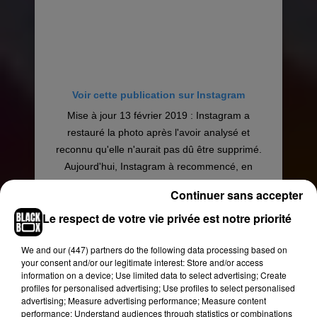
Voir cette publication sur Instagram
Mise à jour 13 février 2019 : Instagram a
restauré la photo après l'avoir analysé et
reconnu qu'elle n'aurait pas dû être supprimé.
Aujourd'hui, Instagram à recommencé, en
supprimant à nouveau une photo de notre
Continuer sans accepter
modèle portant du 54 en culotte qui n'a rien de
Le respect de votre vie privée est notre priorité
choquant sur le compte de Noémie. Instagram
fait clairement preuve de grossophobie puisqu'ils
We and
our (447) partners
do the following data processing based on
ne touchent pas aux milliers de photos de gros
your consent and/or our legitimate interest: Store and/or access
plans sur des culs en strings, aux photos nues
information on a device; Use limited data to select advertising; Create
d'Emily Ratajkowski alors que c'est photos sont
profiles for personalised advertising; Use profiles to select personalised
advertising; Measure advertising performance; Measure content
clairement explicites. Je suis choquée par ce qui
performance; Understand audiences through statistics or combinations