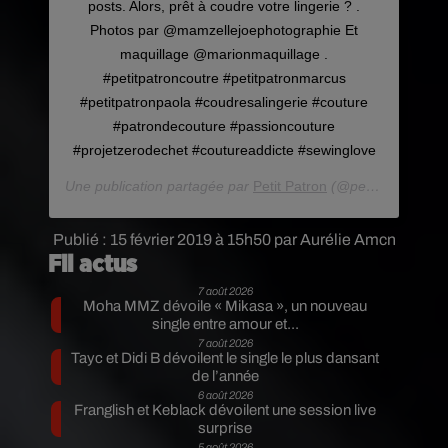
posts. Alors, prêt à coudre votre lingerie ? .
Photos par @mamzellejoephotographie Et
maquillage @marionmaquillage .
#petitpatroncoutre #petitpatronmarcus
#petitpatronpaola #coudresalingerie #couture
#patrondecouture #passioncouture
#projetzerodechet #coutureaddicte #sewinglove
Une publication partagée par
Petit Patron
(@petitpatroncouture) le
Publié : 15 février 2019 à 15h50 par Aurélie Amcn
Fil actus
7 août 2026
Moha MMZ dévoile « Mikasa », un nouveau
single entre amour et...
7 août 2026
Tayc et Didi B dévoilent le single le plus dansant
de l’année
6 août 2026
Franglish et Keblack dévoilent une session live
surprise
5 août 2026