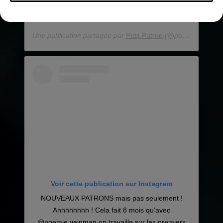
depuis samedi ! #grossophobie #censure
#discrimination #injustice #violence
Une publication partagée par
Petit Patron
(@petitpatroncouture) le
Voir cette publication sur Instagram
NOUVEAUX PATRONS mais pas seulement !
Ahhhhhhhh ! Cela fait 8 mois qu’avec
@noemie.veinman on travaille sur les premiers