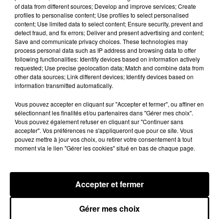
se passe depuis samedi. Parce qu'une femme à
of data from different sources; Develop and improve services; Create
un peu de poids elle est sale et vulgaire ? Et si
profiles to personalise content; Use profiles to select personalised
content; Use limited data to select content; Ensure security, prevent and
on porte du 34 tout va bien ? Est-ce normal
detect fraud, and fix errors; Deliver and present advertising and content;
qu'une femme se sentent agressé et humilié de
Save and communicate privacy choices. These technologies may
la sorte par des mots comme "pornographie" en
process personal data such as IP address and browsing data to offer
following functionalities: Identify devices based on information actively
se montrant uniquement pour présenter un
requested; Use precise geolocation data; Match and combine data from
simple patron de couture ? On a besoin de vous
other data sources; Link different devices; Identify devices based on
un maximum pour partager cette histoire qui est
information transmitted automatically.
pire qu'injuste. Instagram ne respecte pas son
Vous pouvez accepter en cliquant sur "Accepter et fermer", ou affiner en
propre règlement, fait preuve de censure et
sélectionnant les finalités et/ou partenaires dans "Gérer mes choix".
d'une forme de discrimination qui ne devrait
Vous pouvez également refuser en cliquant sur "Continuer sans
accepter". Vos préférences ne s'appliqueront que pour ce site. Vous
même plus exister en 2019. Est-ce que vous
pouvez mettre à jour vos choix, ou retirer votre consentement à tout
avez des contacts d'associations de défense des
moment via le lien "Gérer les cookies" situé en bas de chaque page.
droits des femmes ? De journalistes ou autre
pour nous aider dans ce combat qui me révolte.
Je préférerai passer mon temps autrement que
Accepter et fermer
de défendre mon droit d'être une femme
quelque soit mon tour de taille. Merci à tout ceux
Gérer mes choix
qui partagent en masse sur les réseaux sociaux