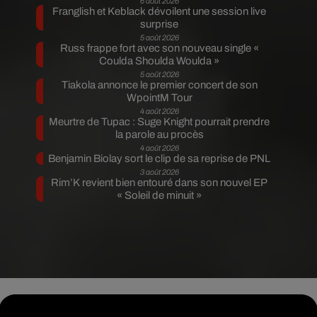
6 août 2026
Franglish et Keblack dévoilent une session live
surprise
5 août 2026
Russ frappe fort avec son nouveau single «
Coulda Shoulda Woulda »
5 août 2026
Tiakola annonce le premier concert de son
WpointM Tour
4 août 2026
Meurtre de Tupac : Suge Knight pourrait prendre
la parole au procès
4 août 2026
Benjamin Biolay sort le clip de sa reprise de PNL
3 août 2026
Rim’K revient bien entouré dans son nouvel EP
« Soleil de minuit »