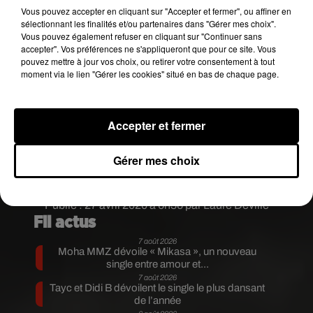
Vous pouvez accepter en cliquant sur "Accepter et fermer", ou affiner en
sélectionnant les finalités et/ou partenaires dans "Gérer mes choix".
Vous pouvez également refuser en cliquant sur "Continuer sans
Pour la suite, le week-end prochain est annoncé
accepter". Vos préférences ne s'appliqueront que pour ce site. Vous
comme chaud. Les températures vont remonter
pouvez mettre à jour vos choix, ou retirer votre consentement à tout
moment via le lien "Gérer les cookies" situé en bas de chaque page.
jusqu’à 26-27 degrés pour dimanche. Reste à
savoir si le soleil, lui, sera de la partie.
Ce week-end, les pompiers sont intervenus dans
Accepter et fermer
le Sud Gironde pour des orages. De la grêle est
tombée encore une fois dans ce secteur. Les
Gérer mes choix
interventions ont concerné principalement des
inondations.
Publié : 27 avril 2020 à 6h36 par Laure Deville
Fil actus
7 août 2026
Moha MMZ dévoile « Mikasa », un nouveau
single entre amour et...
7 août 2026
Tayc et Didi B dévoilent le single le plus dansant
de l’année