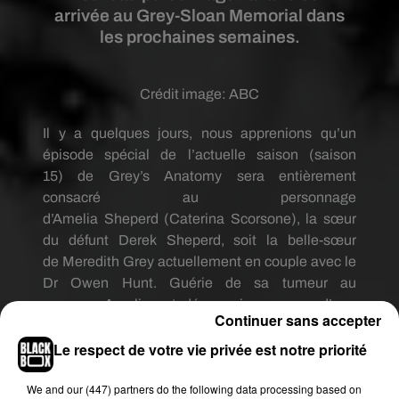
arrivée au Grey-Sloan Memorial dans
les prochaines semaines.
Crédit image:
ABC
Il y a quelques jours, nous apprenions qu’un
épisode spécial de l’actuelle saison
(saison
15)
de
Grey’s
Anatomy
sera
entièrement
consacré au personnage
d’
Amelia
Sheperd
(Caterina
Scorsone
)
, la sœur
du défunt Derek
Sheperd
, soit la belle-sœur
de
Meredith
Grey
actuellement en couple avec le
Dr Owen Hunt.
Guérie de sa tumeur au
cerveau,
Amelia
est désormais au cœur d’une
Continuer sans accepter
nouvelle intrigue dans la saison en cours.
Le respect de votre vie privée est notre priorité
L’occasion pour les scénaristes de la série de faire
We and
our (447) partners
do the following data processing based on
venir un tout nouveau personnage, à savoir