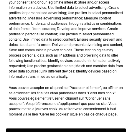
your consent and/or our legitimate interest: Store and/or access
Kathleen, dite « Kate », la quatrième sœur de la
information on a device; Use limited data to select advertising; Create
famille
Sheperd, comme le rapporte le média
TV
profiles for personalised advertising; Use profiles to select personalised
advertising; Measure advertising performance; Measure content
Line
.
Elle est elle aussi docteur.
Sa spécialité :
la
performance; Understand audiences through statistics or combinations
psychiatrie.
Kate a déjà été mentionnée dans les
of data from different sources; Develop and improve services; Create
saisons précédentes, mais n’est jamais apparue à
profiles to personalise content; Use profiles to select personalised
content; Use limited data to select content; Ensure security, prevent and
l’écran à l’inverse de Liz
Sheperd
(Neve
detect fraud, and fix errors; Deliver and present advertising and content;
Campbell)
et
Save and communicate privacy choices. These technologies may
Nancy
Sheperd
(
Embeth
Davitz
)
après le tragique
process personal data such as IP address and browsing data to offer
following functionalities: Identify devices based on information actively
final de la saison 8
(le crash d’avion)
.
requested; Use precise geolocation data; Match and combine data from
other data sources; Link different devices; Identify devices based on
Pour l’heure, on ne connaît pas encore le nom de
information transmitted automatically.
l’actrice qui incarnera ce nouveau personnage.
Et
Vous pouvez accepter en cliquant sur "Accepter et fermer", ou affiner en
pour cause, le casting est encore en
sélectionnant les finalités et/ou partenaires dans "Gérer mes choix".
cours.
L’épisode devrait cependant être diffusé
Vous pouvez également refuser en cliquant sur "Continuer sans
avant la fin de la saison 15 de
Grey’s
Anatomy
qui,
accepter". Vos préférences ne s'appliqueront que pour ce site. Vous
pouvez mettre à jour vos choix, ou retirer votre consentement à tout
rappelons-le, a été rallongée de 22 à 25 épisodes.
moment via le lien "Gérer les cookies" situé en bas de chaque page.
Publié : 8 février 2019 à 16h35 par Aurélie Amcn
Fil actus