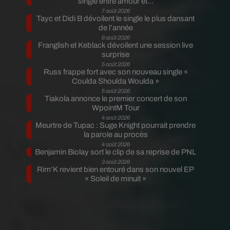
single entre amour et...
7 août 2026
Tayc et Didi B dévoilent le single le plus dansant
de l’année
6 août 2026
Franglish et Keblack dévoilent une session live
surprise
5 août 2026
Russ frappe fort avec son nouveau single «
Coulda Shoulda Woulda »
5 août 2026
Tiakola annonce le premier concert de son
WpointM Tour
4 août 2026
Meurtre de Tupac : Suge Knight pourrait prendre
la parole au procès
4 août 2026
Benjamin Biolay sort le clip de sa reprise de PNL
3 août 2026
Rim’K revient bien entouré dans son nouvel EP
« Soleil de minuit »