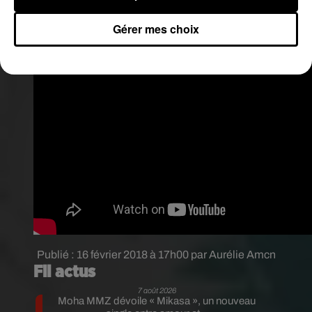
Gérer mes choix
Publié : 16 février 2018 à 17h00 par Aurélie Amcn
Fil actus
7 août 2026
Moha MMZ dévoile « Mikasa », un nouveau