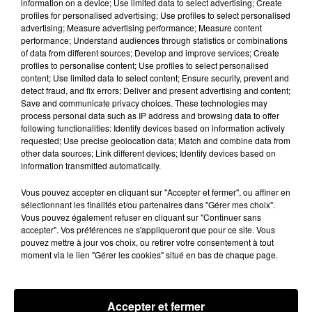
information on a device; Use limited data to select advertising; Create
La bande-annonce du spin-off Station 19 :
profiles for personalised advertising; Use profiles to select personalised
advertising; Measure advertising performance; Measure content
performance; Understand audiences through statistics or combinations
of data from different sources; Develop and improve services; Create
profiles to personalise content; Use profiles to select personalised
content; Use limited data to select content; Ensure security, prevent and
detect fraud, and fix errors; Deliver and present advertising and content;
Save and communicate privacy choices. These technologies may
process personal data such as IP address and browsing data to offer
following functionalities: Identify devices based on information actively
requested; Use precise geolocation data; Match and combine data from
other data sources; Link different devices; Identify devices based on
information transmitted automatically.
Vous pouvez accepter en cliquant sur "Accepter et fermer", ou affiner en
sélectionnant les finalités et/ou partenaires dans "Gérer mes choix".
Vous pouvez également refuser en cliquant sur "Continuer sans
accepter". Vos préférences ne s'appliqueront que pour ce site. Vous
pouvez mettre à jour vos choix, ou retirer votre consentement à tout
moment via le lien "Gérer les cookies" situé en bas de chaque page.
La
bande-annonce de
l’épisode
14x13
de
Grey’s
Anatomy
avec les
Accepter et fermer
personnages de Station 19 :