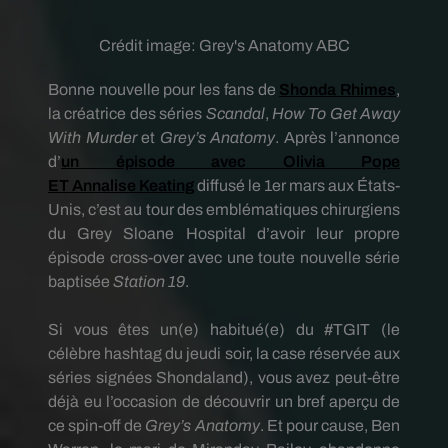
Crédit image:
Grey's Anatomy ABC
Bonne nouvelle pour les fans de
Shonda
Rhimes
,
la créatrice des séries
Scandal
,
How To Get Away
With Murder
et
Grey’s
Anatomy
.
Après l’annonce
d’
un épisode avec Olivia Pope
ET
Annalise
Keating
diffusé le 1er mars aux États-
Unis, c’est au tour des emblématiques chirurgiens
du
Grey
Sloane Hospital d’avoir leur propre
épisode cross-over avec une toute nouvelle série
baptisée
Station 19
.
Si vous êtes un
(e)
habitué
(e)
du
#TGIT
(le
célèbre hashtag du jeudi soir, la case réservée
aux
séries
signées
Shondaland
)
, vous avez peut-être
déjà eu l’occasion de découvrir un bref aperçu de
ce spin-off de
Grey’s
Anatomy
.
Et pour cause, Ben