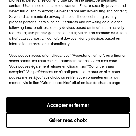
content; Use limited data to select content; Ensure security, prevent and
à prévoir. Les lignes R et U ne circuleront pas, tout
detect fraud, and fix errors; Deliver and present advertising and content;
comme certaines branches de la ligne P. La ligne
Save and communicate privacy choices. These technologies may
process personal data such as IP address and browsing data to offer
H sera, elle, moins impactée avec 40 % du trafic
following functionalities: Identify devices based on information actively
assuré.
requested; Use precise geolocation data; Match and combine data from
other data sources; Link different devices; Identify devices based on
Alain Krakovitch, le directeur général SNCF
information transmitted automatically.
Transilien, recommande la plus grande prudence
aux usagers afin qu’ils ne se déplacent pas pour
Vous pouvez accepter en cliquant sur "Accepter et fermer", ou affiner en
sélectionnant les finalités et/ou partenaires dans "Gérer mes choix".
rien dans les gares.
Vous pouvez également refuser en cliquant sur "Continuer sans
accepter". Vos préférences ne s'appliqueront que pour ce site. Vous
"Attention, certaines parties de lignes pourront
pouvez mettre à jour vos choix, ou retirer votre consentement à tout
malheureusement ne pas être desservies du
moment via le lien "Gérer les cookies" situé en bas de chaque page.
tout. Nous déconseillons donc absolument à
tous les usagers de se rendre en gare sans s’être
renseignés auparavant, et en particulier sur tous
Accepter et fermer
les trains de la vie quotidienne. Nous n’aurons
pas le nombre de trains nécessaires pour assurer
Gérer mes choix
un transport pour tout le monde."
Sur ce point, la SNCF s’engage à communiquer la