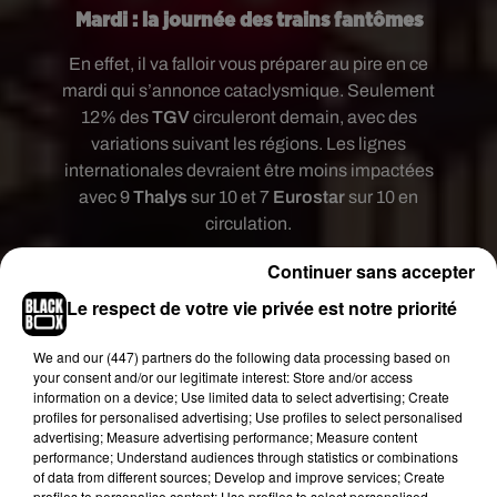
Mardi : la journée des trains fantômes
En effet, il va falloir vous préparer au pire en ce
mardi qui s’annonce cataclysmique. Seulement
12% des
TGV
circuleront demain, avec des
variations suivant les régions. Les lignes
internationales devraient être moins impactées
avec 9
Thalys
sur 10 et 7
Eurostar
sur 10 en
circulation.
Pour les
Intercités
, ce sera seulement 1 train sur
Continuer sans accepter
8.
Le respect de votre vie privée est notre priorité
Les
TER
seront également très touchés par cette
grève avec seulement 20 % de trafic confirmé. Un
We and
our (447) partners
do the following data processing based on
your consent and/or our legitimate interest: Store and/or access
chiffre un peu tronqué, puisque 5% des trajets
information on a device; Use limited data to select advertising; Create
seront assurés en train, et 15 % en bus.
profiles for personalised advertising; Use profiles to select personalised
advertising; Measure advertising performance; Measure content
Les
Transiliens
se montreront, eux aussi, assez
performance; Understand audiences through statistics or combinations
rares sur les lignes d’Ile-de-France, avec 28 % de
of data from different sources; Develop and improve services; Create
profiles to personalise content; Use profiles to select personalised
trafic assuré. Ici encore, certaines disparités sont