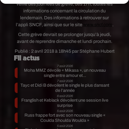
veille des journées de grève, dès 17h, toutes les
informations concernant la circulation du
lendemain. Des informations à retrouver sur
l’appli SNCF, ainsi que sur le site
www.sncf.com
.
Cette grève devrait se prolonger jusqu’à jeudi,
avant de reprendre dimanche et lundi prochain.
Publié : 2 avril 2018 à 18h45 par Stéphane Hubert
Fil actus
7 août 2026
Moha MMZ dévoile « Mikasa », un nouveau
single entre amour et...
7 août 2026
Tayc et Didi B dévoilent le single le plus dansant
de l’année
6 août 2026
Franglish et Keblack dévoilent une session live
surprise
5 août 2026
Russ frappe fort avec son nouveau single «
Coulda Shoulda Woulda »
5 août 2026