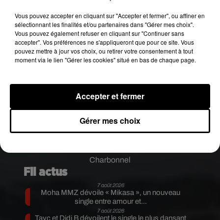
France.
Vous pouvez accepter en cliquant sur "Accepter et fermer", ou affiner en
�a�️Maintien de la vigilance JAUNE pour le
sélectionnant les finalités et/ou partenaires dans "Gérer mes choix".
risque
#inondation
sur la confluence Garonne-
Vous pouvez également refuser en cliquant sur "Continuer sans
accepter". Vos préférences ne s'appliqueront que pour ce site. Vous
Dordogne. Fortes marées susceptibles de
pouvez mettre à jour vos choix, ou retirer votre consentement à tout
provoquer de faibles débordements sur le
moment via le lien "Gérer les cookies" situé en bas de chaque page.
tronçon lors des marées hautes, notamment en
soirée. Soyez vigilant.
�~" d'infos �x0
https://t.co/vj17sZqrep
Accepter et fermer
pic.twitter.com/4FggT3SCxs
Gérer mes choix
— Préfète de la Nouvelle-Aquitaine et de la
Gironde (@PrefAquitaine33)
28 octobre 2019
Publié : 28 octobre 2019 à 9h26 par Diane
Charbonnel
Fil actus
7 août 2026
Moha MMZ dévoile « Mikasa », un nouveau
single entre amour et...
7 août 2026
Tayc et Didi B dévoilent le single le plus dansant