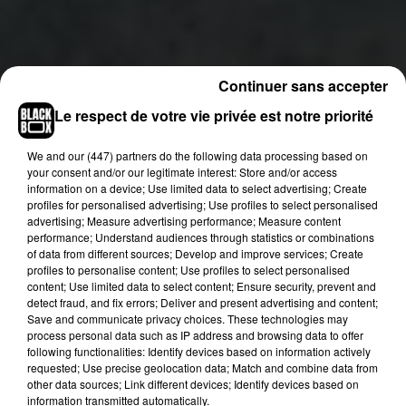
Continuer sans accepter
Le respect de votre vie privée est notre priorité
We and
our (447) partners
do the following data processing based on
your consent and/or our legitimate interest: Store and/or access
information on a device; Use limited data to select advertising; Create
profiles for personalised advertising; Use profiles to select personalised
advertising; Measure advertising performance; Measure content
performance; Understand audiences through statistics or combinations
of data from different sources; Develop and improve services; Create
profiles to personalise content; Use profiles to select personalised
Les fortes marées sont également susceptibles
content; Use limited data to select content; Ensure security, prevent and
detect fraud, and fix errors; Deliver and present advertising and content;
de provoquer de faibles débordements sur la
Save and communicate privacy choices. These technologies may
confluence Garonne-Dordogne. Les Girondins qui
process personal data such as IP address and browsing data to offer
circulent ou habitent dans le secteur sont invités à
following functionalities: Identify devices based on information actively
requested; Use precise geolocation data; Match and combine data from
rester vigilants. Le département est placé en
other data sources; Link different devices; Identify devices based on
vigilance jaune inondation ce lundi par Météo
information transmitted automatically.