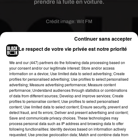
prendre la fuite en voiture.
Crédit image:
Wit FM
La police est toujours à la recherche, ce jeudi, de
Continuer sans accepter
trois hommes auteurs d’un braquage mercredi
Le respect de votre vie privée est notre priorité
matin dans un bureau de tabac de
Talence
. Il était
7 heures du matin quand les individus se sont
We and
our (447) partners
do the following data processing based on
introduits dans le commerce. Ils ont menacé la
your consent and/or our legitimate interest: Store and/or access
buraliste avec un couteau pour qu’elle leur
information on a device; Use limited data to select advertising; Create
profiles for personalised advertising; Use profiles to select personalised
remette le contenu de la caisse et des cartouches
advertising; Measure advertising performance; Measure content
de cigarettes avant de prendre la fuite en voiture.
performance; Understand audiences through statistics or combinations
La commerçante n’a pas été blessée. La police a
of data from different sources; Develop and improve services; Create
profiles to personalise content; Use profiles to select personalised
rapidement bouclé le quartier pour tenter de
content; Use limited data to select content; Ensure security, prevent and
retrouver les trois hommes, en vain.
detect fraud, and fix errors; Deliver and present advertising and content;
Save and communicate privacy choices. These technologies may
Publié : 27 juin 2019 à 9h55 par Diane Charbonnel
process personal data such as IP address and browsing data to offer
Fil actus
following functionalities: Identify devices based on information actively
requested; Use precise geolocation data; Match and combine data from
7 août 2026