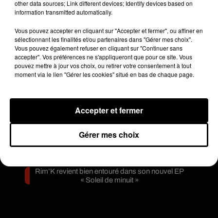
other data sources; Link different devices; Identify devices based on
Moha MMZ dévoile « Mikasa », un nouveau
information transmitted automatically.
single entre amour et...
7 août 2026
Tayc et Didi B dévoilent le single le plus dansant
Vous pouvez accepter en cliquant sur "Accepter et fermer", ou affiner en
de l’année
sélectionnant les finalités et/ou partenaires dans "Gérer mes choix".
6 août 2026
Vous pouvez également refuser en cliquant sur "Continuer sans
Franglish et Keblack dévoilent une session live
accepter". Vos préférences ne s'appliqueront que pour ce site. Vous
surprise
pouvez mettre à jour vos choix, ou retirer votre consentement à tout
5 août 2026
moment via le lien "Gérer les cookies" situé en bas de chaque page.
Russ frappe fort avec son nouveau single «
Coulda Shoulda Woulda »
5 août 2026
Tiakola annonce le premier concert de son
Accepter et fermer
WpointM Tour
4 août 2026
Meurtre de Tupac : Suge Knight pourrait prendre
Gérer mes choix
la parole au procès
4 août 2026
Benjamin Biolay sort le clip de sa reprise de PNL
3 août 2026
Rim’K revient bien entouré dans son nouvel EP
« Soleil de minuit »