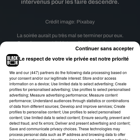
intervenus pour les faire descendre.
Crédit image:
Pixabay
La soirée aurait pu très mal se terminer pour eux.
Deux jeunes ont été interpellés dimanche matin
Continuer sans accepter
vers 7 heures à
Bazas
. Ils se trouvaient en haut
Le respect de votre vie privée est notre priorité
d’une grue de chantier. Selon nos confrères de
Sud Ouest
, ce sont des témoins de la scène qui
We and
our (447) partners
do the following data processing based on
ont averti les gendarmes. Les deux jeunes avaient
your consent and/or our legitimate interest: Store and/or access
consommé de l’alcool.
information on a device; Use limited data to select advertising; Create
profiles for personalised advertising; Use profiles to select personalised
Les pompiers ont dû intervenir pour les aider à
advertising; Measure advertising performance; Measure content
descendre. Toujours selon nos confrères de Sud
performance; Understand audiences through statistics or combinations
of data from different sources; Develop and improve services; Create
Ouest, ils auraient expliqué aux gendarmes avoir
profiles to personalise content; Use profiles to select personalised
voulu admirer le lever du soleil en hauteur. Ils ont
content; Use limited data to select content; Ensure security, prevent and
tous les deux reçu une amende de 135 euros.
detect fraud, and fix errors; Deliver and present advertising and content;
Save and communicate privacy choices. These technologies may
Publié : 16 novembre 2020 à 9h07 par Diane
process personal data such as IP address and browsing data to offer
Charbonnel
following functionalities: Identify devices based on information actively