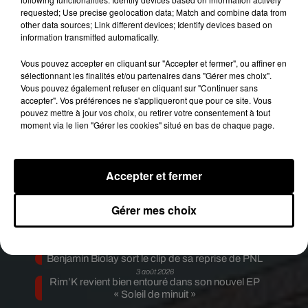
requested; Use precise geolocation data; Match and combine data from
Fil actus
other data sources; Link different devices; Identify devices based on
7 août 2026
information transmitted automatically.
Moha MMZ dévoile « Mikasa », un nouveau
single entre amour et...
Vous pouvez accepter en cliquant sur "Accepter et fermer", ou affiner en
7 août 2026
sélectionnant les finalités et/ou partenaires dans "Gérer mes choix".
Tayc et Didi B dévoilent le single le plus dansant
Vous pouvez également refuser en cliquant sur "Continuer sans
de l’année
accepter". Vos préférences ne s'appliqueront que pour ce site. Vous
6 août 2026
pouvez mettre à jour vos choix, ou retirer votre consentement à tout
Franglish et Keblack dévoilent une session live
moment via le lien "Gérer les cookies" situé en bas de chaque page.
surprise
5 août 2026
Russ frappe fort avec son nouveau single «
Coulda Shoulda Woulda »
Accepter et fermer
5 août 2026
Tiakola annonce le premier concert de son
WpointM Tour
Gérer mes choix
4 août 2026
Meurtre de Tupac : Suge Knight pourrait prendre
la parole au procès
4 août 2026
Benjamin Biolay sort le clip de sa reprise de PNL
3 août 2026
Rim’K revient bien entouré dans son nouvel EP
« Soleil de minuit »