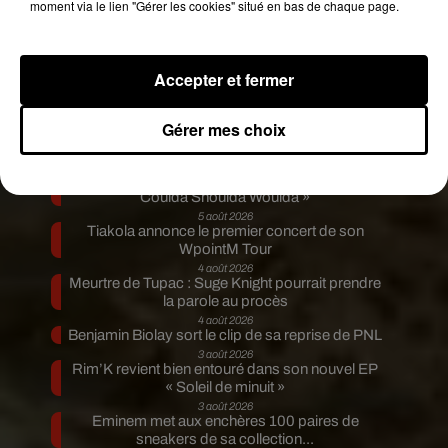
moment via le lien "Gérer les cookies" situé en bas de chaque page.
Accepter et fermer
Publié : 20 septembre 2018 à 8h53 par Diane
Charbonnel
Gérer mes choix
Fil actus
5 août 2026
Russ frappe fort avec son nouveau single «
Coulda Shoulda Woulda »
5 août 2026
Tiakola annonce le premier concert de son
WpointM Tour
4 août 2026
Meurtre de Tupac : Suge Knight pourrait prendre
la parole au procès
4 août 2026
Benjamin Biolay sort le clip de sa reprise de PNL
3 août 2026
Rim’K revient bien entouré dans son nouvel EP
« Soleil de minuit »
3 août 2026
Eminem met aux enchères 100 paires de
sneakers de sa collection...