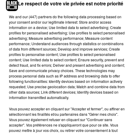
Le respect de votre vie privée est notre priorité
qui reconnaissent leurs bijoux sont invitées à
contacter la gendarmerie de Mérignac au 05 56 90
We and
our (447) partners
do the following data processing based on
28 17.
your consent and/or our legitimate interest: Store and/or access
information on a device; Use limited data to select advertising; Create
profiles for personalised advertising; Use profiles to select personalised
advertising; Measure advertising performance; Measure content
performance; Understand audiences through statistics or combinations
of data from different sources; Develop and improve services; Create
profiles to personalise content; Use profiles to select personalised
content; Use limited data to select content; Ensure security, prevent and
detect fraud, and fix errors; Deliver and present advertising and content;
Save and communicate privacy choices. These technologies may
process personal data such as IP address and browsing data to offer
following functionalities: Identify devices based on information actively
requested; Use precise geolocation data; Match and combine data from
other data sources; Link different devices; Identify devices based on
information transmitted automatically.
Vous pouvez accepter en cliquant sur "Accepter et fermer", ou affiner en
sélectionnant les finalités et/ou partenaires dans "Gérer mes choix".
Vous pouvez également refuser en cliquant sur "Continuer sans
accepter". Vos préférences ne s'appliqueront que pour ce site. Vous
pouvez mettre à jour vos choix, ou retirer votre consentement à tout