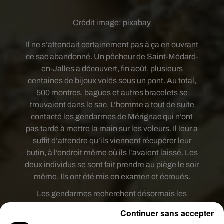
Crédit image:
pixabay
Il ne s’attendait certainement pas à ça en ouvrant
ce sac abandonné. Un pêcheur de Saint-Médard-
en-Jalles a découvert, fin août, plusieurs
centaines de bijoux volés sous un pont. Au total,
500 montres, bagues et autres bracelets se
trouvaient dans le sac. L’homme a tout de suite
contacté les gendarmes de Mérignac qui n’ont
pas tardé à mettre la main sur les voleurs. Il leur a
suffit d’attendre qu’ils viennent récupérer leur
butin, à l’endroit même où ils l’avaient laissé. Les
deux individus se sont fait prendre au piège le soir
même. Ils ont été mis en examen et écroués.
Les gendarmes recherchent désormais les
propriétaires des bijoux.
Un site internet
recense
Continuer sans accepter
toutes les photos des objets volés. Les victimes