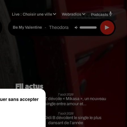
Live :
Choisir une ville
Webradios
Podcasts
Theodora
-
Be My Valentine
Fil actus
7 août 2026
uer sans accepter
Moha MMZ dévoile « Mikasa », un nouveau
single entre amour et...
7 août 2026
Tayc et Didi B dévoilent le single le plus
dansant de l’année