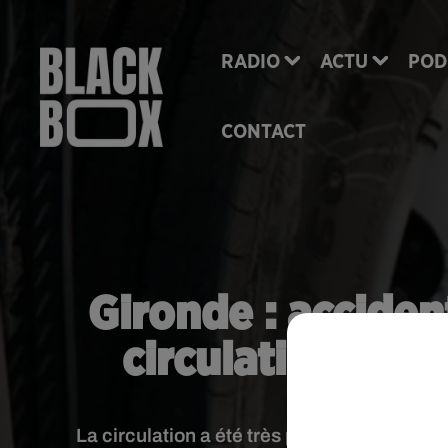
RADIO
ACTU
POD
CONTACT
Gironde : acciden
circulation très
La circulation a été très perturbée mardi a