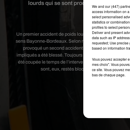
lourds qui se sont produits à hauteur 
We and
our (447) partn
access information on a 
select personalised ad
Crédit
statistics or combinatio
profiles to select person
Deliver and present adv
Un premier accident de poids lourds s’est produit hier a
data such as IP address 
sens Bayonne-Bordeaux. Selon nos confrères de Sud Ouest,
requested; Use precise g
provoqué un second accident de poids lourds à haute
based on information tra
impliqués a été blessé. Toujours selon nos confrères de S
Vous pouvez accepter en 
été coupée le temps de l’intervention des secours. Une 
mes choix". Vous pouvez
sont, eux, restés bloqués sur l’A63 pendant 1
ce site. Vous pouvez met
bas de chaque page.
Publié : 9 octobre 20