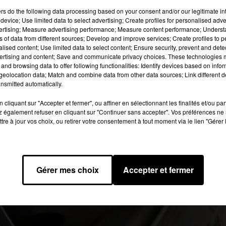
de Marcheprime, dans le sens Bayonne-Bordeaux.
ers
do the following data processing based on your consent and/or our legitimate int
device; Use limited data to select advertising; Create profiles for personalised adver
vertising; Measure advertising performance; Measure content performance; Unders
 image:
Pixabay
ns of data from different sources; Develop and improve services; Create profiles to 
alised content; Use limited data to select content; Ensure security, prevent and detect
ertising and content; Save and communicate privacy choices. These technologies
près-midi sur l’A63, vers 14h30, à hauteur de
Marcheprime
dans l
and browsing data to offer following functionalities: Identify devices based on infor
 la circulation aurait alors été fortement ralentie, ce qui aura
eolocation data; Match and combine data from other data sources; Link different de
ur de l’échangeur avec l’A660. Le chauffeur d’un des camions
nsmitted automatically.
ud Ouest, il a dû être désincarcéré de la cabine. La circulation 
cliquant sur "Accepter et fermer", ou affiner en sélectionnant les finalités et/ou pa
déviation a été mise en place pour les voitures. Les poids lourds
 également refuser en cliquant sur "Continuer sans accepter". Vos préférences ne 
h30. La circulation a été rétablie en fin d’après-midi.
tre à jour vos choix, ou retirer votre consentement à tout moment via le lien "Gérer 
19 à 7h41 par Diane Charbonnel
Gérer mes choix
Accepter et fermer