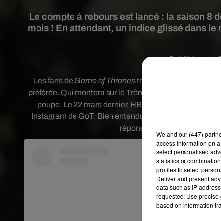
Le compte à rebours est lancé : la saison 8
mois ! En attendant, un indice glissé dans l
Crédit image:
Les fans de
Game of Thrones
trépignent d'impatience :
préférée. Q
ui montera sur le Trône de Fer ? La question 
poupe. Le 22 mars dernier, HBO a dévoilé l’affiche off
Instagram de GoT. Bien entendu, les producteurs de la sé
réponse quant au personnage 
We and
our (447) partn
access information on a 
select personalised ad
statistics or combinatio
profiles to select person
Deliver and present adv
data such as IP address 
requested; Use precise g
based on information tra