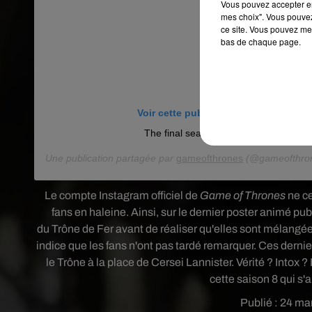
Vous pouvez accepter en 
mes choix". Vous pouvez
ce site. Vous pouvez met
bas de chaque page.
Voir cette publication sur Instagram
The final season. #GameofThrones
Une publication partagée par
gameofthrones
(@gameofthron
Le compte Instagram officiel de
Game of Thrones
ne ce
fans en haleine. Ainsi, sur le dernier poster animé pu
du Trône de Fer avant de réaliser qu'elles sont mélangé
indice que les fans n'ont pas tardé remarquer. Ces dern
le Trône à la place de Cersei Lannister. Vérité ? Intox ?
cette saison 8 qui s'
Publié : 24 ma