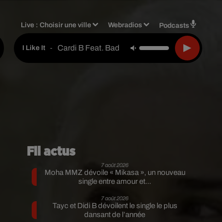
Live :
Choisir une ville
Webradios
Podcasts
Cardi B Feat. Bad Bunny & J Balvin
-
I Like It
Fil actus
7 août 2026
Moha MMZ dévoile « Mikasa », un nouveau
single entre amour et...
7 août 2026
Tayc et Didi B dévoilent le single le plus
dansant de l’année