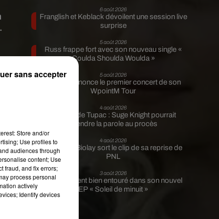
6 août 2026
n
Franglish et Keblack dévoilent une session live
surprise
.
5 août 2026
Russ frappe fort avec son nouveau single «
Coulda Shoulda Woulda »
uer sans accepter
5 août 2026
Tiakola annonce le premier concert de son
WpointM Tour
n
4 août 2026
Meurtre de Tupac : Suge Knight pourrait
prendre la parole au procès
erest: Store and/or
tising; Use profiles to
4 août 2026
Benjamin Biolay sort le clip de sa reprise de
tand audiences through
PNL
personalise content; Use
 fraud, and fix errors;
3 août 2026
 may process personal
Rim’K revient bien entouré dans son nouvel
mation actively
EP « Soleil de minuit »
vices; Identify devices