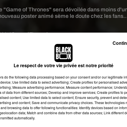
 de "Game of Thrones" sera dévoilée dans moins d'u
e nouveau poster animé sème le doute chez les fans..
Série "Game of Thrones"
Contin
 cela fait plus d'un an qu'ils attendent la saison 8 de leur saison
enflamme plus que jamais la toile, les spéculations ont le vent e
icielle de la dernière saison de
Game of Thrones
sur le compte
Le respect de votre vie privée est notre priorité
rie ne font jamais rien par hasard, cette affiche contient-elle la
qui s'emparera du trône si convoité ?
ers
do the following data processing based on your consent and/or our legitimate int
device; Use limited data to select advertising; Create profiles for personalised adver
vertising; Measure advertising performance; Measure content performance; Unders
ns of data from different sources; Develop and improve services; Create profiles to 
alised content; Use limited data to select content; Ensure security, prevent and detect
ertising and content; Save and communicate privacy choices. These technologies
and browsing data to offer following functionalities: Identify devices based on infor
eolocation data; Match and combine data from other data sources; Link different de
nsmitted automatically.