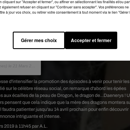
cliquant sur "Accepter et fermer", ou affiner en sélectionnant les finalités et/ou pa
 également refuser en cliquant sur "Continuer sans accepter". Vos préférences ne 
tre à jour vos choix, ou retirer votre consentement à tout moment via le lien "Gérer 
Gérer mes choix
Accepter et fermer
es) le
21 Mars 2019 à 8 :00 PDT
sse d'intensifier la promotion des épisodes à venir pour tenir les
blié sur le célèbre réseau social, on remarque d'abord les épées
es aux écailles de la peau de Drogon
,
le dragon de...Daenerys ! 
iers pensent que cela indique que la mère des dragons montera s
 Il faudra patienter jusqu'au 14 avril prochain pour enfin découvrir
annonce intriguante et intense.
rs 2019 à 11h45 par A.L.