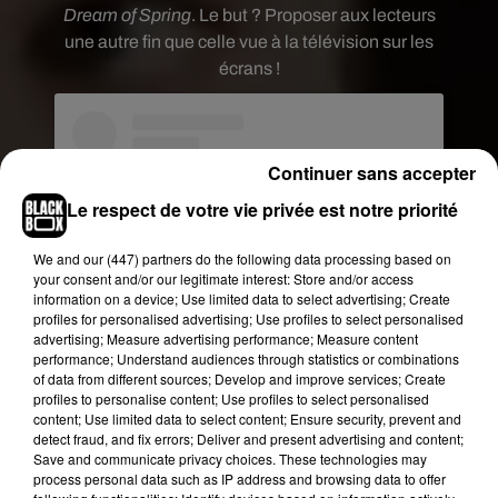
Dream of Spring
. Le but ? Proposer aux lecteurs
une autre fin que celle vue à la télévision sur les
écrans !
Continuer sans accepter
Le respect de votre vie privée est notre priorité
We and
our (447) partners
do the following data processing based on
your consent and/or our legitimate interest: Store and/or access
information on a device; Use limited data to select advertising; Create
profiles for personalised advertising; Use profiles to select personalised
advertising; Measure advertising performance; Measure content
performance; Understand audiences through statistics or combinations
Voir cette publication sur Instagram
of data from different sources; Develop and improve services; Create
profiles to personalise content; Use profiles to select personalised
I’m defending our family. #GameofThrones
content; Use limited data to select content; Ensure security, prevent and
detect fraud, and fix errors; Deliver and present advertising and content;
Une publication partagée par
gameofthrones
(@gameofthrones) le
Save and communicate privacy choices. These technologies may
process personal data such as IP address and browsing data to offer