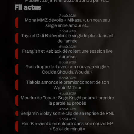
Publié : 28 janvier 2020 à 15h30 par A.L.
Fil actus
7 août 2026
Moha MMZ dévoile « Mikasa », un nouveau
single entre amour et...
7 août 2026
Tayc et Didi B dévoilent le single le plus dansant
de l’année
6 août 2026
Franglish et Keblack dévoilent une session live
surprise
5 août 2026
Russ frappe fort avec son nouveau single «
Coulda Shoulda Woulda »
5 août 2026
Tiakola annonce le premier concert de son
WpointM Tour
4 août 2026
Meurtre de Tupac : Suge Knight pourrait prendre
la parole au procès
4 août 2026
Benjamin Biolay sort le clip de sa reprise de PNL
3 août 2026
Rim’K revient bien entouré dans son nouvel EP
« Soleil de minuit »