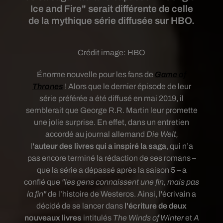
Ice and Fire" serait différente de celle
de la mythique série diffusée sur HBO.
Crédit image:
HBO
Énorme nouvelle pour les fans de
Game of
Thrones
! Alors que le dernier épisode de leur
série préférée a été diffusé en mai 2019, il
semblerait que
George R.R. Martin leur promette
une jolie surprise. En effet, d
ans un entretien
accordé au journal allemand
Die Welt,
l
'auteur
des livres qui a inspiré la saga
, qui n’a
pas encore terminé la rédaction de ses romans –
que la série a dépassé après la saison 5 – a
confié que
"les gens connaissent une fin, mais pas
la fin"
de l’histoire de Westeros. Ainsi, l'écrivain a
décidé de se lancer dans
l'écriture de deux
nouveaux livres
intitulés
The Winds of Winter
et
A