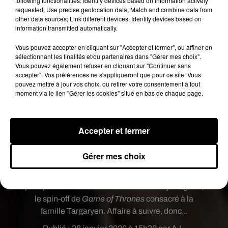
following functionalities: Identify devices based on information actively
Game of Thrones
bientôt au
requested; Use precise geolocation data; Match and combine data from
cinéma ?
other data sources; Link different devices; Identify devices based on
information transmitted automatically.
S'il est donc en train d'imaginer une nouvelle fin
Vous pouvez accepter en cliquant sur "Accepter et fermer", ou affiner en
pour les fans, George RR Martin s'est également
sélectionnant les finalités et/ou partenaires dans "Gérer mes choix".
confié sur une probable adaptation de
Game of
Vous pouvez également refuser en cliquant sur "Continuer sans
accepter". Vos préférences ne s'appliqueront que pour ce site. Vous
Thrones
au cinéma.
"À l’heure actuelle, ce n’est
pouvez mettre à jour vos choix, ou retirer votre consentement à tout
pas à moi de décider car c’est HBO qui détient les
moment via le lien "Gérer les cookies" situé en bas de chaque page.
droits pour l’adaptation de 'Game of Thrones'.
David Beniofff et D.B Weiss voulaient d’ailleurs
que la saga se termine après sept saisons avec
Accepter et fermer
trois grands films, mais les
producteurs ont
répondu qu’ils n’étaient dans l’industrie du
Gérer mes choix
cinéma"
, a-t-il ainsi révélé. Pour rappel,
l'écrivain continue de travailler avec HBO
puisqu’il travaille à l’écriture de
House of Dragons
,
le spin-off de
Game of Thrones
consacré à la
famille Targaryen. Affaire à suivre, donc...