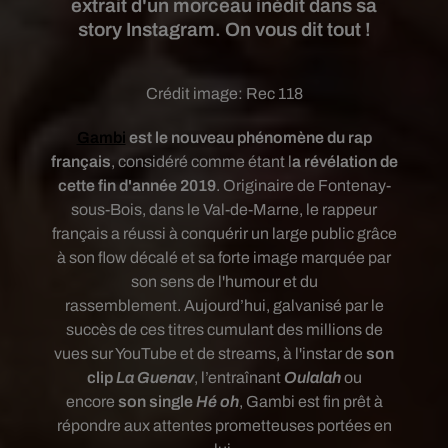
extrait d'un morceau inédit dans sa
story Instagram. On vous dit tout !
Crédit image:
Rec 118
Gambi
est le nouveau phénomène du rap
français
, considéré comme étant l
a révélation de
cette fin d'année 2019
. Originaire de Fontenay-
sous-Bois, dans le Val-de-Marne, le rappeur
français a réussi à conquérir un large public grâce
à son flow décalé et sa forte image marquée par
son sens de l'humour et du
rassemblement.
Aujourd’hui, galvanisé par le
succès de ces titres cumulant des millions de
vues sur YouTube et de streams, à l'instar de
son
clip
La Guenav
, l’entraînant
Oulalah
ou
encore
son single
Hé oh
,
Gambi est fin prêt à
répondre aux attentes prometteuses portées en