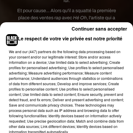
lui.
Et pour cause... Alors qu'il a squatté la première
place des ventes rap avec
Hé Oh
, l'artiste qui a
atteint son premier million de vues avec
le
Continuer sans accepter
morceau
C’est moi Mbappé
, passe au niveau
Le respect de votre vie privée est notre priorité
supérieur avec
son dernier tube
Popopop
, qui
s'est récemment hissé dans le mythique
Top
We and
our (447) partners
do the following data processing based on
mondial Spotify
, dès le jour de sa sortie en
your consent and/or our legitimate interest: Store and/or access
octobre dernier. S'il a réalisé le 9ème meilleur
information on a device; Use limited data to select advertising; Create
profiles for personalised advertising; Use profiles to select personalised
démarrage mondial avec 875 000 streams,
advertising; Measure advertising performance; Measure content
Gambi a également comptabilisé d'énormes
performance; Understand audiences through statistics or combinations
chiffres sur Youtube avec plus de 1,8 million de
of data from different sources; Develop and improve services; Create
profiles to personalise content; Use profiles to select personalised
vues en 24h grâce à ce nouveau clip, qui est
content; Use limited data to select content; Ensure security, prevent and
aujourd'hui à plus de 70 millions de visionnages.
detect fraud, and fix errors; Deliver and present advertising and content;
Save and communicate privacy choices. These technologies may
Gambi tease un nouveau
process personal data such as IP address and browsing data to offer
morceau
following functionalities: Identify devices based on information actively
requested; Use precise geolocation data; Match and combine data from
other data sources; Link different devices; Identify devices based on
Fort de tous ces succès, Gambi vient de dévoiler,
information transmitted automatically.