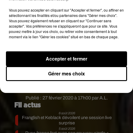
en story Instagram, l'extrait d'un titre inédit,
baptisé
Je deviens fou
.
E
n direct du studio, ses
Vous pouvez accepter en cliquant sur "Accepter et fermer", ou affiner en
fans ont ainsi pu le voir en train de s'amuser sur
sélectionnant les finalités et/ou partenaires dans "Gérer mes choix".
Vous pouvez également refuser en cliquant sur "Continuer sans
ce nouveau morceau
.
accepter". Vos préférences ne s'appliqueront que pour ce site. Vous
pouvez mettre à jour vos choix, ou retirer votre consentement à tout
Gambi vient de partager un nouveau son sur
moment via le lien "Gérer les cookies" situé en bas de chaque page.
Instagram.
Vous en pensez quoi ? �x�
Accepter et fermer
pic.twitter.com/y7ngyggVZe
— Kultur (@Kulturlesite_)
February 26, 2020
Gérer mes choix
Ce teaser présage-t-il
une préparation d'un
album ou d'une mixtape
? Affaire à suivre...
Publié : 27 février 2020 à 17h00 par A.L.
Fil actus
6 août 2026
Franglish et Keblack dévoilent une session live
surprise
5 août 2026