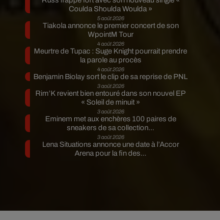
Russ frappe fort avec son nouveau single «
Coulda Shoulda Woulda »
5 août 2026
Tiakola annonce le premier concert de son
WpointM Tour
4 août 2026
Meurtre de Tupac : Suge Knight pourrait prendre
la parole au procès
4 août 2026
Benjamin Biolay sort le clip de sa reprise de PNL
3 août 2026
Rim’K revient bien entouré dans son nouvel EP
« Soleil de minuit »
3 août 2026
Eminem met aux enchères 100 paires de
sneakers de sa collection...
3 août 2026
Lena Situations annonce une date à l’Accor
Arena pour la fin des...