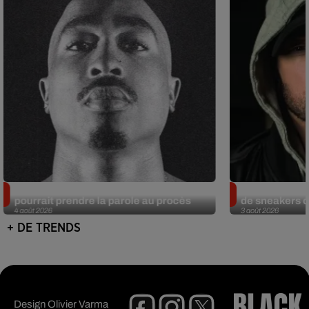
Meurtre de Tupac : Suge Knight
Eminem met a
pourrait prendre la parole au procès
de sneakers de
4 août 2026
3 août 2026
+ DE TRENDS
Design
Olivier Varma