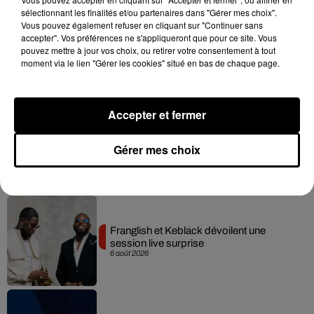
sélectionnant les finalités et/ou partenaires dans "Gérer mes choix".
Vous pouvez également refuser en cliquant sur "Continuer sans
accepter". Vos préférences ne s'appliqueront que pour ce site. Vous
Moha MMZ dévoile « Mikasa », un
pouvez mettre à jour vos choix, ou retirer votre consentement à tout
nouveau single entre amour et...
moment via le lien "Gérer les cookies" situé en bas de chaque page.
7 août 2026
Accepter et fermer
Tayc et Didi B dévoilent le single le plus
Gérer mes choix
dansant de l’année
7 août 2026
Franglish et Keblack dévoilent une
session live surprise
6 août 2026