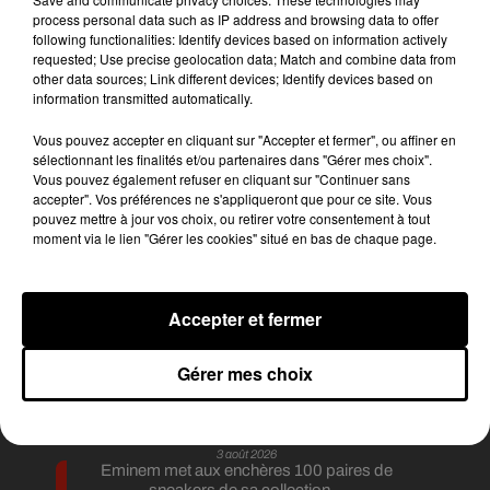
entretiens d’embauche.
process personal data such as IP address and browsing data to offer
following functionalities: Identify devices based on information actively
Publié : 27 mars 2019 à 10h28 par Diane
requested; Use precise geolocation data; Match and combine data from
Charbonnel
other data sources; Link different devices; Identify devices based on
information transmitted automatically.
Fil actus
6 août 2026
Vous pouvez accepter en cliquant sur "Accepter et fermer", ou affiner en
Franglish et Keblack dévoilent une session live
sélectionnant les finalités et/ou partenaires dans "Gérer mes choix".
surprise
Vous pouvez également refuser en cliquant sur "Continuer sans
5 août 2026
accepter". Vos préférences ne s'appliqueront que pour ce site. Vous
Russ frappe fort avec son nouveau single «
pouvez mettre à jour vos choix, ou retirer votre consentement à tout
Coulda Shoulda Woulda »
moment via le lien "Gérer les cookies" situé en bas de chaque page.
5 août 2026
Tiakola annonce le premier concert de son
WpointM Tour
4 août 2026
Accepter et fermer
Meurtre de Tupac : Suge Knight pourrait prendre
la parole au procès
4 août 2026
Gérer mes choix
Benjamin Biolay sort le clip de sa reprise de PNL
3 août 2026
Rim’K revient bien entouré dans son nouvel EP
« Soleil de minuit »
3 août 2026
Eminem met aux enchères 100 paires de