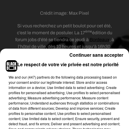
Crédit image:
Max Pixel
Si vous recherchez un petit boulot pour cet été,
ème
c’est le moment de postuler. La 17
édition du
forum jobs d’été se tiendra ce jeudi à
Bordeaux
, à
l’hôtel de ville, dès 10 heures et jusqu’à 16h30.
Organisé par pôle emploi, la ville de Bordeaux et
Continuer sans accepter
le CRIJ Nouvelle-Aquitaine, l’événement réunira
Le respect de votre vie privée est notre priorité
une cinquantaine d’employeurs qui présenteront
près de 4 000 offres à pourvoir dans toute la
We and
our (447) partners
do the following data processing based on
Nouvelle-Aquitaine. Ces offres sont d’ailleurs à
your consent and/or our legitimate interest: Store and/or access
information on a device; Use limited data to select advertising; Create
retrouver dès aujourd’hui
sur le site de pôle
profiles for personalised advertising; Use profiles to select personalised
emploi
.
advertising; Measure advertising performance; Measure content
performance; Understand audiences through statistics or combinations
Des espaces permettront aussi aux jeunes
of data from different sources; Develop and improve services; Create
intéressés de se renseigner sur le droit du travail,
profiles to personalise content; Use profiles to select personalised
content; Use limited data to select content; Ensure security, prevent and
de se faire aider pour rédiger leur CV et leur lettre
detect fraud, and fix errors; Deliver and present advertising and content;
de motivation
ou encore de se préparer aux
Save and communicate privacy choices. These technologies may