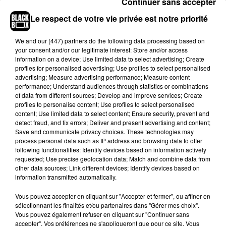
Continuer sans accepter
3. Séoul (Corée du Sud)
Le respect de votre vie privée est notre priorité
4. Paris (France)
5. New York (Etats-Unis)
We and
our (447) partners
do the following data processing based on
6. Rome (Italie)
your consent and/or our legitimate interest: Store and/or access
7. Bangkok (Thaïlande)
information on a device; Use limited data to select advertising; Create
profiles for personalised advertising; Use profiles to select personalised
8. Sao Paulo (Brésil)
advertising; Measure advertising performance; Measure content
9. Barcelone (Espagne)
performance; Understand audiences through statistics or combinations
10. Dubaï
of data from different sources; Develop and improve services; Create
profiles to personalise content; Use profiles to select personalised
Réputée pour la richesse de sa gastronomie, la
content; Use limited data to select content; Ensure security, prevent and
detect fraud, and fix errors; Deliver and present advertising and content;
capitale anglaise arrive donc grande première de
Save and communicate privacy choices. These technologies may
ce classement !
Le jury a notamment était séduit
process personal data such as IP address and browsing data to offer
par le très animé et célèbre
Borough Market
, à
following functionalities: Identify devices based on information actively
requested; Use precise geolocation data; Match and combine data from
l'extrémité sud de London Bridge, par
l’Hand and
other data sources; Link different devices; Identify devices based on
Flowers (
le seul pub aux deux étoiles au guide
information transmitted automatically.
Michelin en Angleterre) ou encore les fish ans
Vous pouvez accepter en cliquant sur "Accepter et fermer", ou affiner en
chips du
Golden Hind
, la mythique adresse vieille
sélectionnant les finalités et/ou partenaires dans "Gérer mes choix".
de plus de 100 ans.
Si Paris n'est qu'à une marche
Vous pouvez également refuser en cliquant sur "Continuer sans
du podium, les journalistes du magazine
National
accepter". Vos préférences ne s'appliqueront que pour ce site. Vous