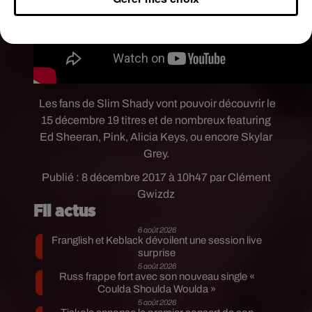
Les fans de Slim Shady vont pouvoir découvrir le
15 décembre 19 titres et de nombreux featuring
Ed Sheeran, Pink, Alicia Keys, ou encore Skylar
Grey.
Publié : 8 décembre 2017 à 10h47 par Clément
Gwizdz
Fil actus
6 août 2026
Franglish et Keblack dévoilent une session live
surprise
5 août 2026
Russ frappe fort avec son nouveau single «
Coulda Shoulda Woulda »
5 août 2026