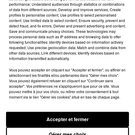
performance; Understand audiences through statistics or combinations
of data from different sources; Develop and improve services; Create
profiles to personalise content; Use profiles to select personalised
content; Use limited data to select content; Ensure security, prevent and
detect fraud, and fix errors; Deliver and present advertising and content;
Save and communicate privacy choices. These technologies may
Eminem
en a également profité pour dévoiler un
process personal data such as IP address and browsing data to offer
nouveau morceau « Untouchable ». Un titre de six
following functionalities: Identify devices based on information actively
requested; Use precise geolocation data; Match and combine data from
minutes où il évoque le mouvement Black Lives
other data sources; Link different devices; Identify devices based on
Matter, les brutalités policières aux États-Unis. Il
information transmitted automatically.
s’agit du deuxième titre extrait de cet album après
« Walk on Water » aux cotés de Beyoncé.
Vous pouvez accepter en cliquant sur "Accepter et fermer", ou affiner en
sélectionnant les finalités et/ou partenaires dans "Gérer mes choix".
Vous pouvez également refuser en cliquant sur "Continuer sans
accepter". Vos préférences ne s'appliqueront que pour ce site. Vous
pouvez mettre à jour vos choix, ou retirer votre consentement à tout
moment via le lien "Gérer les cookies" situé en bas de chaque page.
Accepter et fermer
Gérer mes choix