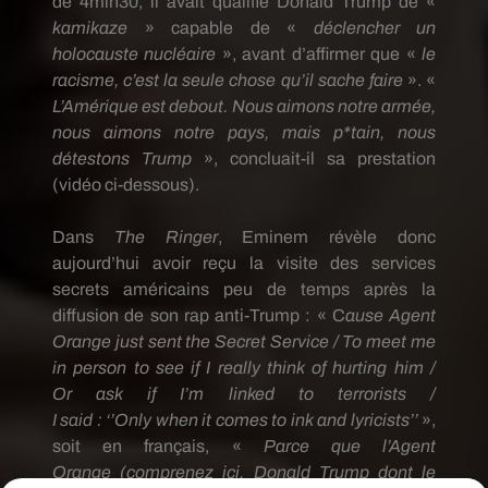
de
4min30
, il avait qualifié Donald
Trump
de «
kamikaze
» capable de «
déclencher un
holocauste nucléaire
», avant d’affirmer que «
le
racisme, c’est la seule chose qu’il sache faire
».
«
L’Amérique est debout.
Nous aimons notre armée,
nous aimons notre pays, mais
p*tain
, nous
détestons
Trump
», concluait-il sa prestation
(vidéo ci-dessous).
Dans
The Ringer
, Eminem révèle donc
aujourd’hui avoir reçu la visite des services
secrets américains peu de temps après la
diffusion de son rap
anti-Trump
:
« C
ause Agent
Orange
just
sent
the
Secret
Service / To
meet
me
in
person
to
see
if I
really
think
of
hurting
him /
Or
ask
if
I’m
linked
to
terrorists /
I
said
:
‘’
Only
when
it
comes
to
ink
and
lyricists
’’
»,
soit en français, «
Parce que l’Agent
Orange
(comprenez ici, Donald
Trump
dont le