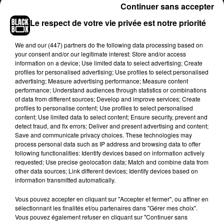
visage est souvent recouvert d’
Continuer sans accepter
autobronzant
)
m’a
juste envoyé les services secrets pour me
Le respect de votre vie privée est notre priorité
rencontrer en personne et voir si j’envisageais
vraiment de lui faire du mal ou me demander si
We and
our (447) partners
do the following data processing based on
j’étais lié à une organisation terroriste.
Je leur ai
your consent and/or our legitimate interest: Store and/or access
information on a device; Use limited data to select advertising; Create
dit :
‘’Seulement quand il s’agit d’encre et de
profiles for personalised advertising; Use profiles to select personalised
paroles’’
».
advertising; Measure advertising performance; Measure content
performance; Understand audiences through statistics or combinations
of data from different sources; Develop and improve services; Create
profiles to personalise content; Use profiles to select personalised
content; Use limited data to select content; Ensure security, prevent and
detect fraud, and fix errors; Deliver and present advertising and content;
Save and communicate privacy choices. These technologies may
process personal data such as IP address and browsing data to offer
following functionalities: Identify devices based on information actively
requested; Use precise geolocation data; Match and combine data from
other data sources; Link different devices; Identify devices based on
information transmitted automatically.
Vous pouvez accepter en cliquant sur "Accepter et fermer", ou affiner en
sélectionnant les finalités et/ou partenaires dans "Gérer mes choix".
Vous pouvez également refuser en cliquant sur "Continuer sans