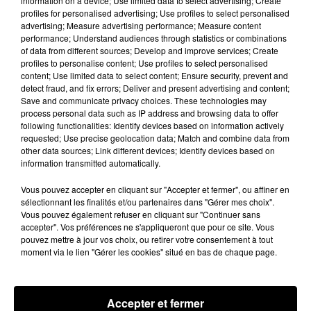
information on a device; Use limited data to select advertising; Create
profiles for personalised advertising; Use profiles to select personalised
advertising; Measure advertising performance; Measure content
performance; Understand audiences through statistics or combinations
of data from different sources; Develop and improve services; Create
Hip-Hop News
profiles to personalise content; Use profiles to select personalised
content; Use limited data to select content; Ensure security, prevent and
detect fraud, and fix errors; Deliver and present advertising and content;
Save and communicate privacy choices. These technologies may
Moha MMZ dévoile « Mikasa », un
process personal data such as IP address and browsing data to offer
nouveau single entre amour et...
following functionalities: Identify devices based on information actively
7 août 2026
requested; Use precise geolocation data; Match and combine data from
other data sources; Link different devices; Identify devices based on
information transmitted automatically.
Vous pouvez accepter en cliquant sur "Accepter et fermer", ou affiner en
sélectionnant les finalités et/ou partenaires dans "Gérer mes choix".
Tayc et Didi B dévoilent le single le plus
Vous pouvez également refuser en cliquant sur "Continuer sans
dansant de l’année
accepter". Vos préférences ne s'appliqueront que pour ce site. Vous
7 août 2026
pouvez mettre à jour vos choix, ou retirer votre consentement à tout
moment via le lien "Gérer les cookies" situé en bas de chaque page.
Franglish et Keblack dévoilent une
Accepter et fermer
session live surprise