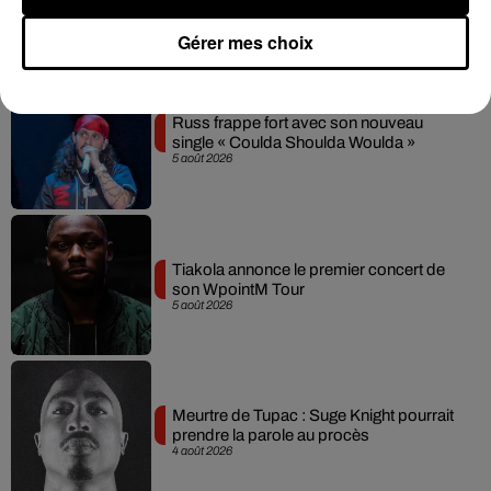
6 août 2026
Gérer mes choix
Russ frappe fort avec son nouveau
single « Coulda Shoulda Woulda »
5 août 2026
Tiakola annonce le premier concert de
son WpointM Tour
5 août 2026
Meurtre de Tupac : Suge Knight pourrait
prendre la parole au procès
4 août 2026