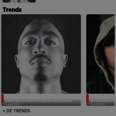
Trends
Meurtre de Tupac : Suge Knight
Eminem met a
pourrait prendre la parole au procès
de sneakers de
4 août 2026
3 août 2026
+ DE TRENDS