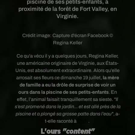
piscine de ses petits-enfants, à
proximité de la forêt de Fort Valley, en
Virginie.
Crédit image:
Capture d'écran Facebook ©
Regina Keller
Ce qu'a vécu il y a quelques jours,
Regina Keller,
une américaine originaire de Virginie, aux États-
Unis, est absolument extraordinaire. Alors qu’elle
arrosait ses fleurs ce dimanche 19 juillet,
la mère
de famille a eu la drôle de surprise de voir un
ours dans la piscine de ses petits-enfants
. En
effet, l’animal faisait tranquillement sa sieste.
"Il
s’est promené dans le jardin... et est allé près de la
piscine et a plongé sa grosse patte dans l’eau"
, a-
t-elle raconté à
CNN
.
L'ours
"content"