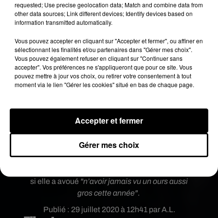
requested; Use precise geolocation data; Match and combine data from
other data sources; Link different devices; Identify devices based on
information transmitted automatically.
Vous pouvez accepter en cliquant sur "Accepter et fermer", ou affiner en
sélectionnant les finalités et/ou partenaires dans "Gérer mes choix".
Vous pouvez également refuser en cliquant sur "Continuer sans
accepter". Vos préférences ne s'appliqueront que pour ce site. Vous
pouvez mettre à jour vos choix, ou retirer votre consentement à tout
moment via le lien "Gérer les cookies" situé en bas de chaque page.
Accepter et fermer
Quoiqu'il en soit, Regina Keller a l'habitude de ces
visites improvisées. En effet, elle vit près de la
Gérer mes choix
forêt national de Georges Washington à Fort
Valley et est donc habituée à voir débarquer dans
son jardin des animaux un peu particulier, même
si elle a avoué
"n’avoir jamais vu un ours aussi
gros cette année"
.
Publié : 29 juillet 2020 à 12h41 par A.L.