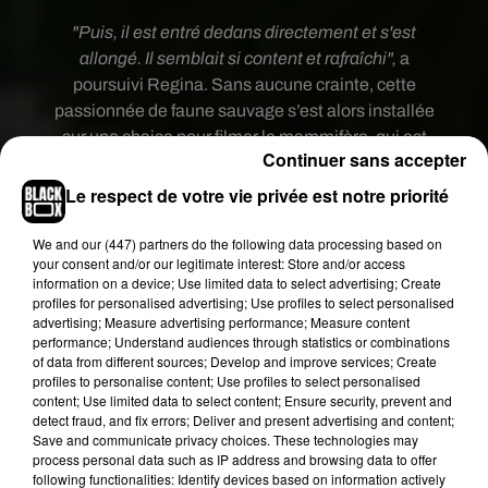
"Puis, il est entré dedans directement et s'est
allongé. Il semblait si content et rafraîchi",
a
poursuivi Regina. Sans aucune crainte, cette
passionnée de faune sauvage s’est alors installée
sur une chaise pour filmer le mammifère, qui est
Continuer sans accepter
resté près d’une heure dans l’eau, avant d’être
réveillé par les enfants.
Le respect de votre vie privée est notre priorité
We and
our (447) partners
do the following data processing based on
your consent and/or our legitimate interest: Store and/or access
information on a device; Use limited data to select advertising; Create
profiles for personalised advertising; Use profiles to select personalised
advertising; Measure advertising performance; Measure content
performance; Understand audiences through statistics or combinations
of data from different sources; Develop and improve services; Create
profiles to personalise content; Use profiles to select personalised
content; Use limited data to select content; Ensure security, prevent and
detect fraud, and fix errors; Deliver and present advertising and content;
Save and communicate privacy choices. These technologies may
process personal data such as IP address and browsing data to offer
following functionalities: Identify devices based on information actively