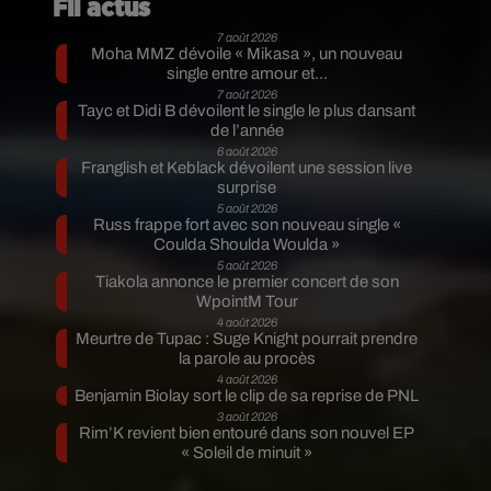
Fil actus
7 août 2026
Moha MMZ dévoile « Mikasa », un nouveau
single entre amour et...
7 août 2026
Tayc et Didi B dévoilent le single le plus dansant
de l’année
6 août 2026
Franglish et Keblack dévoilent une session live
surprise
5 août 2026
Russ frappe fort avec son nouveau single «
Coulda Shoulda Woulda »
5 août 2026
Tiakola annonce le premier concert de son
WpointM Tour
4 août 2026
Meurtre de Tupac : Suge Knight pourrait prendre
la parole au procès
4 août 2026
Benjamin Biolay sort le clip de sa reprise de PNL
3 août 2026
Rim’K revient bien entouré dans son nouvel EP
« Soleil de minuit »