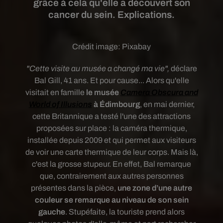
grâce à cela qu'elle a découvert son
cancer du sein. Explications.
Crédit image:
Pixabay
"Cette visite au musée a changé ma vie",
déclare
Bal Gill, 41 ans. Et pour cause... Alors qu'elle
visitait en famille
le musée
Camera Obscura and
World of Illusions
à Édimbourg
, en mai dernier,
cette Britannique a testé l'une des attractions
proposées sur place : la caméra thermique,
installée depuis 2009 et qui permet aux visiteurs
de voir une carte thermique de leur corps. Mais là,
c'est la grosse stupeur. En effet, Bal remarque
que, contrairement aux autres personnes
présentes dans la pièce,
une zone d’une autre
couleur se remarque au niveau de son sein
gauche
. Stupéfaite, la touriste prend alors