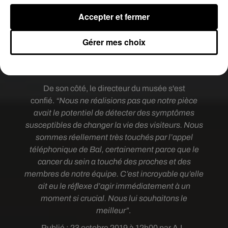
enfants a subi deux opérations, dont une
Accepter et fermer
mastectomie. Si une dernière opération est
prévue au mois de novembre, ses médecins
Gérer mes choix
pensent qu’elle n’aura besoin ni de
chimiothérapie ni de radiothérapie après la
chirurgie.
De son côté, le directeur du musée s'est
confié.
“Nous ne réalisions pas que notre pièce
avait le potentiel de détecter des symptômes
susceptibles de changer la vie des visiteurs. Nous
sommes réellement très touchés par l’appel
téléphonique de Bal, certainement parce que le
cancer du sein a touché des proches et des
membres de notre équipe. C’est incroyable qu’elle
ait eu le réflexe d’agir immédiatement à un
moment si crucial. Nous lui souhaitons le
meilleur”
.
Publié : 23 octobre 2019 à 12h00 par A.L.