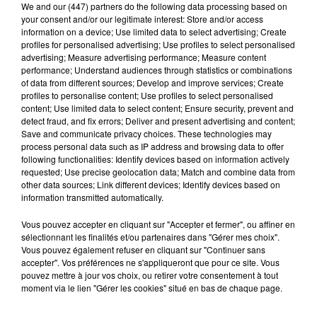
We and
our (447) partners
do the following data processing based on
In May of this year, Bal visited us at Camera
your consent and/or our legitimate interest: Store and/or access
Obscura on a family trip to Edinburgh. Little did
information on a device; Use limited data to select advertising; Create
profiles for personalised advertising; Use profiles to select personalised
she know that her simple visit and a photograph
advertising; Measure advertising performance; Measure content
would not only change her life but in fact, save
performance; Understand audiences through statistics or combinations
her life. Read more about Bal's incredible story
of data from different sources; Develop and improve services; Create
profiles to personalise content; Use profiles to select personalised
here:
https://t.co/vffxFAKCyJ
content; Use limited data to select content; Ensure security, prevent and
pic.twitter.com/V0GXsryKEP
detect fraud, and fix errors; Deliver and present advertising and content;
Save and communicate privacy choices. These technologies may
— Camera Obscura (@camobscura)
October
process personal data such as IP address and browsing data to offer
22, 2019
following functionalities: Identify devices based on information actively
requested; Use precise geolocation data; Match and combine data from
"
Nous passions dans le coin du musée et nous y
other data sources; Link different devices; Identify devices based on
sommes arrêtés par curiosité.
Je voudrais juste
information transmitted automatically.
remercier le musée car sans cette caméra, je
Vous pouvez accepter en cliquant sur "Accepter et fermer", ou affiner en
n’aurais pas su si tôt que j’étais malade
. Je sais
sélectionnant les finalités et/ou partenaires dans "Gérer mes choix".
que ce n’était pas le but du musée, en plaçant ces
Vous pouvez également refuser en cliquant sur "Continuer sans
accepter". Vos préférences ne s'appliqueront que pour ce site. Vous
caméras thermiques, de poser un diagnostic mais
pouvez mettre à jour vos choix, ou retirer votre consentement à tout
ma visite à Camera Obscura a changé ma vie
"
, a
moment via le lien "Gérer les cookies" situé en bas de chaque page.
déclaré Bal Gill au
Métro UK
. Depuis la
découverte de son cancer, cette mère de deux