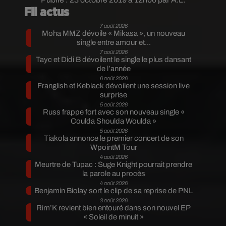
Fil actus
7 août 2026
Moha MMZ dévoile « Mikasa », un nouveau
single entre amour et...
7 août 2026
Tayc et Didi B dévoilent le single le plus dansant
de l’année
6 août 2026
Franglish et Keblack dévoilent une session live
surprise
5 août 2026
Russ frappe fort avec son nouveau single «
Coulda Shoulda Woulda »
5 août 2026
Tiakola annonce le premier concert de son
WpointM Tour
4 août 2026
Meurtre de Tupac : Suge Knight pourrait prendre
la parole au procès
4 août 2026
Benjamin Biolay sort le clip de sa reprise de PNL
3 août 2026
Rim’K revient bien entouré dans son nouvel EP
« Soleil de minuit »