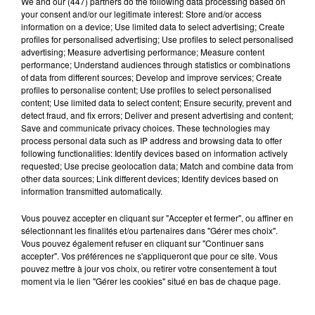
We and
our (447) partners
do the following data processing based on
Corleone
avait cumulé plus de 12 millions de vues. Même
your consent and/or our legitimate interest: Store and/or access
information on a device; Use limited data to select advertising; Create
son de cloche pour
Drill FR 5
avec Hamza qui avait
profiles for personalised advertising; Use profiles to select personalised
cartonné.
advertising; Measure advertising performance; Measure content
performance; Understand audiences through statistics or combinations
of data from different sources; Develop and improve services; Create
profiles to personalise content; Use profiles to select personalised
content; Use limited data to select content; Ensure security, prevent and
Hip-Hop News
detect fraud, and fix errors; Deliver and present advertising and content;
Save and communicate privacy choices. These technologies may
process personal data such as IP address and browsing data to offer
following functionalities: Identify devices based on information actively
Moha MMZ dévoile « Mikasa », un
requested; Use precise geolocation data; Match and combine data from
nouveau single entre amour et...
other data sources; Link different devices; Identify devices based on
7 août 2026
information transmitted automatically.
Vous pouvez accepter en cliquant sur "Accepter et fermer", ou affiner en
sélectionnant les finalités et/ou partenaires dans "Gérer mes choix".
Vous pouvez également refuser en cliquant sur "Continuer sans
accepter". Vos préférences ne s'appliqueront que pour ce site. Vous
Tayc et Didi B dévoilent le single le plus
pouvez mettre à jour vos choix, ou retirer votre consentement à tout
dansant de l’année
moment via le lien "Gérer les cookies" situé en bas de chaque page.
7 août 2026