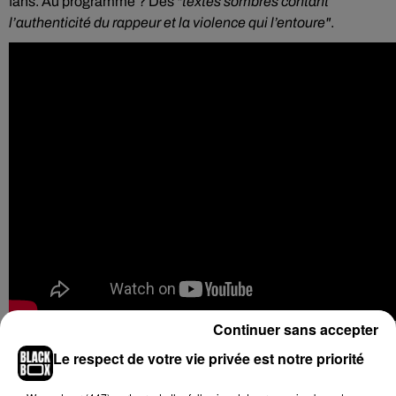
fans. Au programme ? Des
"textes sombres contant
l’authenticité du rappeur et la violence qui l’entoure"
.
Continuer sans accepter
Pour rappel,
le nom de la mixtape
Drill FR
fait référence à la
Le respect de votre vie privée est notre priorité
série de freestyles du même nom, déjà publiée par Gazo
.
Les deux derniers épisodes, dont
Drill FR 4
avec
Freeze