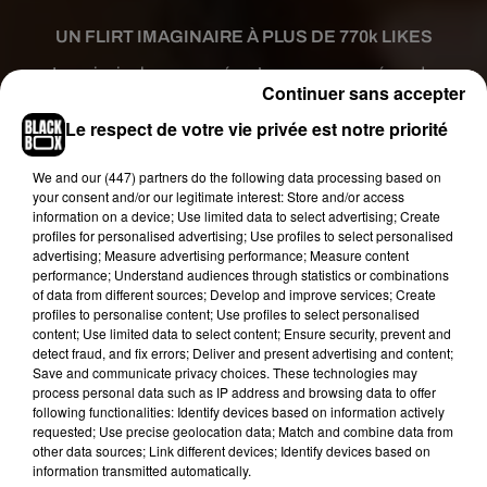
UN FLIRT IMAGINAIRE À PLUS DE 770k LIKES
La principale concernée n’a pas encore répondu
Continuer sans accepter
aux avances de Drake. Et pour cause, les médias
américains ont précisé que ce compte « Angelina
Le respect de votre vie privée est notre priorité
Jolie Officiel » affichant plus de 8 millions
We and
our (447) partners
do the following data processing based on
d’abonnés est en réalité géré par un fan
your consent and/or our legitimate interest: Store and/or access
inconditionnel de l’actrice de 42 ans. Mais que
information on a device; Use limited data to select advertising; Create
Drake ne désespère pas de pouvoir attirer
profiles for personalised advertising; Use profiles to select personalised
advertising; Measure advertising performance; Measure content
l’attention de sa nouvelle proie, car avec le buzz
performance; Understand audiences through statistics or combinations
suscité par sa publication Instagram,
il n’est pas
of data from different sources; Develop and improve services; Create
exclut qu’Angelina Jolie soit rapidement mise au
profiles to personalise content; Use profiles to select personalised
content; Use limited data to select content; Ensure security, prevent and
courant de sa tentative de drague… Affaire à
detect fraud, and fix errors; Deliver and present advertising and content;
suivre, donc !
Save and communicate privacy choices. These technologies may
process personal data such as IP address and browsing data to offer
L’AMOUR, LA MUSIQUE… DRIZZY EST AU
following functionalities: Identify devices based on information actively
TAQUET !
requested; Use precise geolocation data; Match and combine data from
other data sources; Link different devices; Identify devices based on
Si Drizzy tente désespérément d’obtenir un
information transmitted automatically.
rendez-vous avec l’ex-femme de Brad Pitt, il nous