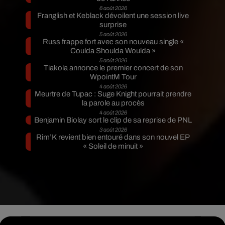
6 août 2026
Franglish et Keblack dévoilent une session live
surprise
5 août 2026
Russ frappe fort avec son nouveau single «
Coulda Shoulda Woulda »
5 août 2026
Tiakola annonce le premier concert de son
WpointM Tour
4 août 2026
Meurtre de Tupac : Suge Knight pourrait prendre
la parole au procès
4 août 2026
Benjamin Biolay sort le clip de sa reprise de PNL
3 août 2026
Rim’K revient bien entouré dans son nouvel EP
« Soleil de minuit »