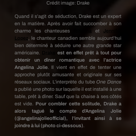
Crédit image:
Drake
Quand il s’agit de séduction, Drake est un expert
en la matière. Après avoir fait succomber à son
charme les chanteuses
Rihanna
et
Jennifer
Lopez
, le chanteur canadien semble aujourd’hui
bien déterminé à séduire une autre grande star
américaine.
Drake
est en effet prêt à tout pour
obtenir un dîner romantique avec l’actrice
Angelina Jolie
. Il vient en effet de tenter une
approche plutôt amusante et originale sur ses
réseaux sociaux. L’interprète du tube
One Dance
a publié une photo sur laquelle il est installé à une
table, prêt à dîner. Sauf que la chaise à ses côtés
est vide.
Pour combler cette solitude, Drake a
alors tagué le compte d’Angelina Jolie
(@angelinajolieofficial), l’invitant ainsi à se
joindre à lui (photo ci-dessous)
.