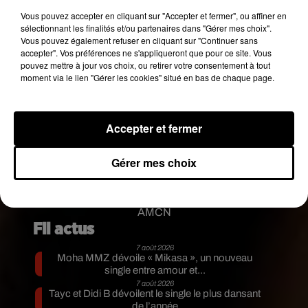
Vous pouvez accepter en cliquant sur "Accepter et fermer", ou affiner en
donne d’ores et déjà rendez-vous dans les
sélectionnant les finalités et/ou partenaires dans "Gérer mes choix".
prochains jours. En effet, depuis plusieurs
Vous pouvez également refuser en cliquant sur "Continuer sans
semaines maintenant, il nous laisse en effet croire
accepter". Vos préférences ne s'appliqueront que pour ce site. Vous
pouvez mettre à jour vos choix, ou retirer votre consentement à tout
à
une imminente collaboration avec son ami et
moment via le lien "Gérer les cookies" situé en bas de chaque page.
mentor de toujours, à savoir le rappeur
Lil
Wayne
, sur une nouvelle mixtape baptisée
Dedication 6
. Le disque pourrait d’ailleurs même
Accepter et fermer
être dévoilé le jour de Noël, à savoir lundi
prochain !
Gérer mes choix
Publié : 18 décembre 2017 à 8h55 par Aurélie
AMCN
Fil actus
7 août 2026
Moha MMZ dévoile « Mikasa », un nouveau
single entre amour et...
7 août 2026
Tayc et Didi B dévoilent le single le plus dansant
de l’année