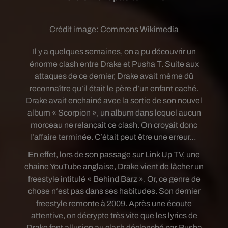
Crédit image:
Commons Wikimedia
Il y a quelques semaines, on a pu découvrir un
énorme clash entre Drake et Pusha T. Suite aux
attaques de ce dernier, Drake avait même dû
reconnaître qu’il était le père d’un enfant caché.
Drake avait enchainé avec la sortie de son nouvel
album « Scorpion », un album dans lequel aucun
morceau ne relançait ce clash. On croyait donc
l’affaire terminée. C’était peut être une erreur…
En effet, lors de son passage sur Link Up TV, une
chaine YouTube anglaise, Drake vient de lâcher un
freestyle intitulé « Behind Barz ». Or, ce genre de
chose n‘est pas dans ses habitudes. Son dernier
freestyle remonte à 2009. Après une écoute
attentive, on décrypte très vite que les lyrics de
Drake font allusion au clash déclenché par Pusha