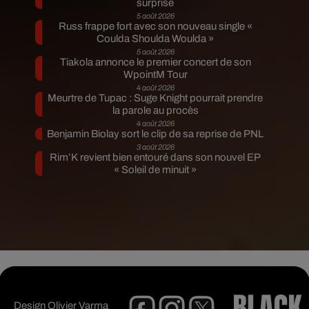
surprise
5 août 2026
Russ frappe fort avec son nouveau single «
Coulda Shoulda Woulda »
5 août 2026
Tiakola annonce le premier concert de son
WpointM Tour
4 août 2026
Meurtre de Tupac : Suge Knight pourrait prendre
la parole au procès
4 août 2026
Benjamin Biolay sort le clip de sa reprise de PNL
3 août 2026
Rim’K revient bien entouré dans son nouvel EP
« Soleil de minuit »
Design
Olivier Varma