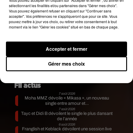
Vous pouvez accepter en cliquant sur "Accepter et fermer", ou affiner en
sélectionnant les finalités et/ou partenaires dans "Gérer mes choix".
Vous pouvez également refuser en cliquant sur "Continuer sans
accepter". Vos préférences ne s'appliqueront que pour ce site. Vous
pouvez mettre à jour vos choix, ou retirer votre consentement à tout
moment via le lien "Gérer les cookies" situé en bas de chaque page.
Accepter et fermer
Gérer mes choix
Publié : 10 juillet 2018 à 13h34 par Bertrand
Loppin
Fil actus
7 août 2026
Moha MMZ dévoile « Mikasa », un nouveau
single entre amour et...
7 août 2026
Tayc et Didi B dévoilent le single le plus dansant
de l’année
6 août 2026
Franglish et Keblack dévoilent une session live