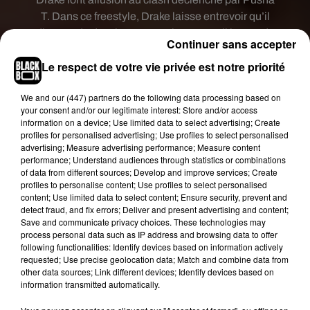
T. Dans ce freestyle, Drake laisse entrevoir qu’il
dispose de dossiers sur Pusha T et qu’il les garde
Continuer sans accepter
pour lui, pour le moment.
Le respect de votre vie privée est notre priorité
Mais
Drake
va aussi plus loin. Sans le nommer
directement, plusieurs lyrics pointent Kanye West
We and
our (447) partners
do the following data processing based on
du doigt. Drake s’en prend notamment au fait que
your consent and/or our legitimate interest: Store and/or access
information on a device; Use limited data to select advertising; Create
certains passent plus de temps à faire du
profiles for personalised advertising; Use profiles to select personalised
business en vendant des chaussures et des
advertising; Measure advertising performance; Measure content
vêtements qu’à se consacrer à la musique. On
performance; Understand audiences through statistics or combinations
of data from different sources; Develop and improve services; Create
pensait le clash terminé, mais tel un volcan en
profiles to personalise content; Use profiles to select personalised
sommeil, nous ne sommes pas à l’abri d’une
content; Use limited data to select content; Ensure security, prevent and
éruption qui pourrait survenir à tout moment.
detect fraud, and fix errors; Deliver and present advertising and content;
Save and communicate privacy choices. These technologies may
Pusha T et Kanye West sont prévenus.
process personal data such as IP address and browsing data to offer
following functionalities: Identify devices based on information actively
requested; Use precise geolocation data; Match and combine data from
other data sources; Link different devices; Identify devices based on
information transmitted automatically.