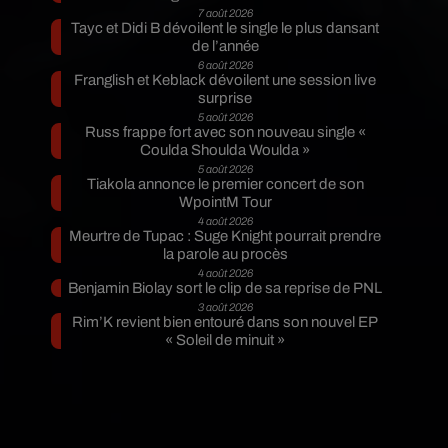
7 août 2026
Tayc et Didi B dévoilent le single le plus dansant
de l’année
6 août 2026
Franglish et Keblack dévoilent une session live
surprise
5 août 2026
Russ frappe fort avec son nouveau single «
Coulda Shoulda Woulda »
5 août 2026
Tiakola annonce le premier concert de son
WpointM Tour
4 août 2026
Meurtre de Tupac : Suge Knight pourrait prendre
la parole au procès
4 août 2026
Benjamin Biolay sort le clip de sa reprise de PNL
3 août 2026
Rim’K revient bien entouré dans son nouvel EP
« Soleil de minuit »