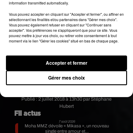
information transmitted automatically.
Vous pouvez accepter en cliquant sur "Accepter et fermer", ou affiner en
sélectionnant les finalités et/ou partenaires dans "Gérer mes choix".
Une publication partagée par DIFFERENT KITCHEN (@differentkitchen)
Vous pouvez également refuser en cliquant sur "Continuer sans
accepter". Vos préférences ne s'appliqueront que pour ce site. Vous
pouvez mettre à jour vos choix, ou retirer votre consentement à tout
Tout ces talents et toutes ces âmes bénies, ces
moment via le lien "Gérer les cookies" situé en bas de chaque page.
lumières intérieures qui s'éteignent ces derniers
temps, c'est bouleversant. J'aimerais que la paix
inonde notre ville. Tant de talent et tant
Accepter et fermer
d'histoires que nous ne pourrons jamais voir
exister. Repose en paix, Smoke.
Gérer mes choix
Le dernier album de Drake,
Scorpion
, est sorti le
30 juin.
Publié : 2 juillet 2018 à 13h30 par Stéphane
Hubert
Fil actus
7 août 2026
Moha MMZ dévoile « Mikasa », un nouveau
single entre amour et...