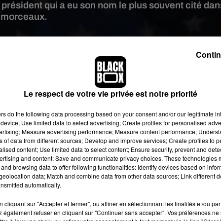
 président qui a eu son nom le plus souvent cité dan
 morceaux.
 image:
PxHere
Contin
rs souvent reçu à la Maison-Blanche Beyoncé et Jay-Z. C’est sans
du président le plus cité de l’histoire de la musique américaine
Le respect de votre vie privée est notre priorité
magazine Billboard avec 309 mentions.
r, impossible de passer à côté du morceau « My président » qui l
ers
do the following data processing based on your consent and/or our legitimate int
 2008 et est signé par Young Jeezy et Nas.
device; Use limited data to select advertising; Create profiles for personalised adver
vertising; Measure advertising performance; Measure content performance; Unders
ns of data from different sources; Develop and improve services; Create profiles to 
alised content; Use limited data to select content; Ensure security, prevent and detect
ertising and content; Save and communicate privacy choices. These technologies
and browsing data to offer following functionalities: Identify devices based on infor
eolocation data; Match and combine data from other data sources; Link different de
nsmitted automatically.
cliquant sur "Accepter et fermer", ou affiner en sélectionnant les finalités et/ou pa
 également refuser en cliquant sur "Continuer sans accepter". Vos préférences ne 