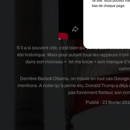
ce site. Vous pouvez met
bas de chaque page.
S’il a si souvent cité, c’est bien sûr parce que l’élect
été historique. Mais pour autant tous les rappeurs n’on
dans son morceau « let me know » son manque d’impl
comm
Derrière Barack Obama, on trouve en tout cas George W.
mentions. A noter qu’à peine élu, Donald Trump a déjà 
pas forcément flatteur, son n
Publié : 23 février 2