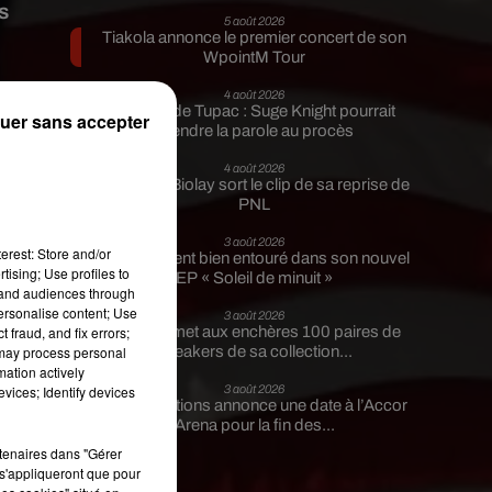
s
5 août 2026
Tiakola annonce le premier concert de son
WpointM Tour
4 août 2026
Meurtre de Tupac : Suge Knight pourrait
uer sans accepter
prendre la parole au procès
4 août 2026
.
Benjamin Biolay sort le clip de sa reprise de
PNL
ui
3 août 2026
erest: Store and/or
Rim’K revient bien entouré dans son nouvel
tising; Use profiles to
EP « Soleil de minuit »
tand audiences through
personalise content; Use
3 août 2026
 fraud, and fix errors;
Eminem met aux enchères 100 paires de
 may process personal
sneakers de sa collection...
mation actively
vices; Identify devices
3 août 2026
Lena Situations annonce une date à l’Accor
Arena pour la fin des...
rtenaires dans "Gérer
s'appliqueront que pour