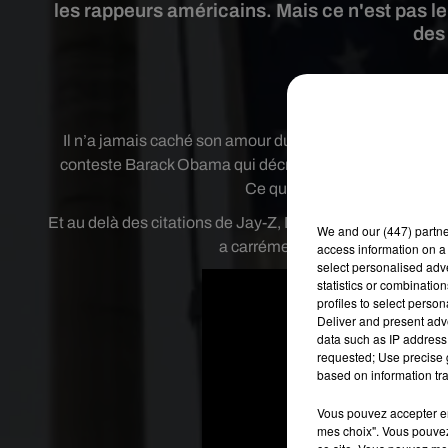
les rappeurs américains. Mais ce n'est pas le
des
Crédit
Il n’a jamais caché son amour du hip-hop. Il a d’ailleu
conteste Barack Obama qui décroche le titre honorifique 
Ce que vient de dévoiler le 
Et au delà des citations de Jay-Z, Drake et Kendrick Lama
We and
our (447) partn
a carrément été dédié. Il date de
access information on a 
select personalised ad
statistics or combinatio
profiles to select person
Deliver and present adv
data such as IP address 
requested; Use precise g
based on information tra
Vous pouvez accepter en 
mes choix". Vous pouvez