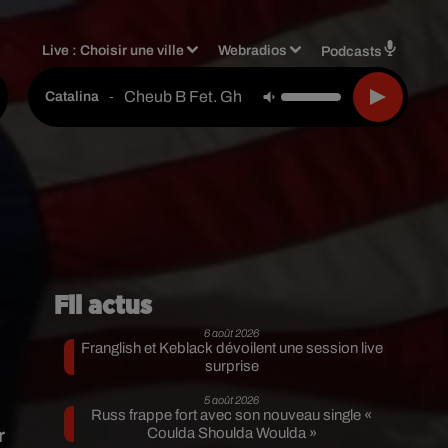
Live :
Choisir une ville
Webradios
Podcasts
Cheub B Fet. Ghost Killer Track & Sdm
-
Catalina
Fil actus
6 août 2026
Franglish et Keblack dévoilent une session live
surprise
5 août 2026
Russ frappe fort avec son nouveau single «
r
Coulda Shoulda Woulda »