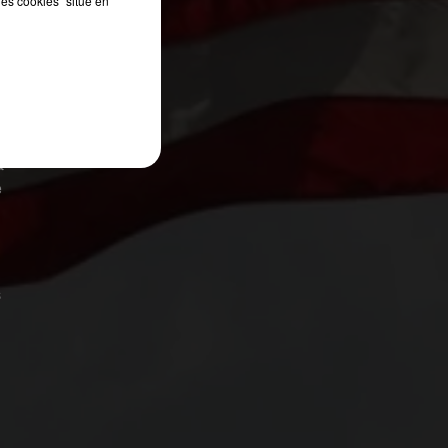
les cookies" situé en
a
é
s