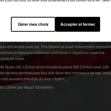
tre à jour vos choix, ou retirer votre consentement à tout moment via le lien "Gérer 
Gérer mes choix
Accepter et fermer
ion de Barack Obama comme premier président noir des Etats-Unis 
t pas été tendre avec lui. The Game lui avait notamment reproch
ication face aux violences policières à répétition visant la
unauté noire.
 Bush cité 116 fois et en troisième place Bill Clinton avec 105
été de très nombreuses fois cité dans des morceaux de rap, mai
om est souvent précédé du mot « fuck »…
018 à 12h44 par Maud Tambellini