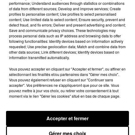
performance; Understand audiences through statistics or combinations
immédiatement des mesures pour protéger les
of data from different sources; Develop and improve services; Create
populations. D'autant plus que la saison des
profiles to personalise content; Use profiles to select personalised
traitements des vignes reprend dans 2 mois.
content; Use limited data to select content; Ensure security, prevent and
detect fraud, and fix errors; Deliver and present advertising and content;
En 2014, à Villeneuve-sur-Blaye, des enfants et
Save and communicate privacy choices. These technologies may
leur institutrice avaient été intoxiqués suite à une
process personal data such as IP address and browsing data to offer
following functionalities: Identify devices based on information actively
pulvérisation de pesticides à quelques mètres de
requested; Use precise geolocation data; Match and combine data from
l'école, alors que le vent s'était levé. Depuis, des
other data sources; Link different devices; Identify devices based on
mesures ont été prises, notamment en ce qui
information transmitted automatically.
concerne les horaires de pulvérisation.
Vous pouvez accepter en cliquant sur "Accepter et fermer", ou affiner en
sélectionnant les finalités et/ou partenaires dans "Gérer mes choix".
Publié : 15 février 2018 à 14h19 par Florence
Vous pouvez également refuser en cliquant sur "Continuer sans
Jaillet
accepter". Vos préférences ne s'appliqueront que pour ce site. Vous
Fil actus
pouvez mettre à jour vos choix, ou retirer votre consentement à tout
moment via le lien "Gérer les cookies" situé en bas de chaque page.
7 août 2026
Moha MMZ dévoile « Mikasa », un nouveau
single entre amour et...
7 août 2026
Accepter et fermer
Tayc et Didi B dévoilent le single le plus dansant
de l’année
6 août 2026
Gérer mes choix
Franglish et Keblack dévoilent une session live