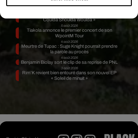
surprise
5 août 2026
Russ frappe fort avec son nouveau single «
Coulda Shoulda Woulda »
5 août 2026
Tiakola annonce le premier concert de son
WpointM Tour
4 août 2026
Meurtre de Tupac : Suge Knight pourrait prendre
la parole au procès
4 août 2026
Benjamin Biolay sort le clip de sa reprise de PNL
3 août 2026
Rim’K revient bien entouré dans son nouvel EP
« Soleil de minuit »