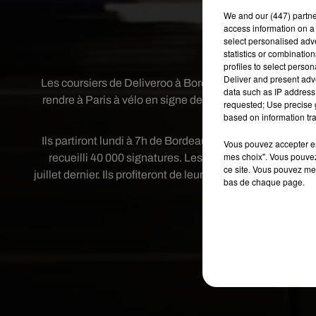
reve
We and
our (447) partn
access information on a 
select personalised ad
Crédit
statistics or combinatio
profiles to select person
Deliver and present adv
Les coursiers de Deliveroo à Bordeaux continuent de se
data such as IP address 
rendre à Paris à vélo en signe de protestation. Ils sont 
requested; Use precise g
based on information tra
initiative qu’ils on
Ils partiront lundi à 7h de Bordeaux et espèrent arriver l
Vous pouvez accepter en 
mes choix". Vous pouvez
recueilli 40 000 signatures. Les coursiers dénoncent l
ce site. Vous pouvez met
juillet dernier. Ils profiteront de leur voyage pour passer 
bas de chaque page.
Nantes, Rennes, Le 
Publié : 12 septembre