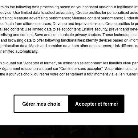
ndications.
ers
do the following data processing based on your consent and/or our legitimate int
device; Use limited data to select advertising; Create profiles for personalised adver
vertising; Measure advertising performance; Measure content performance; Unders
 image:
pixabay
ns of data from different sources; Develop and improve services; Create profiles to 
alised content; Use limited data to select content; Ensure security, prevent and detect
ertising and content; Save and communicate privacy choices. These technologies
 mobiliser. Selon nos confrères de
20 minutes
, ils ont prévu de s
and browsing data to offer following functionalities: Identify devices based on infor
cinq et ont décidé d’aller rencontrer les patrons de l’enseigne. Un
eolocation data; Match and combine data from other data sources; Link different de
nsmitted automatically.
t intitulé « l’échappée Del ».
e 24 septembre sur Paris. Par ailleurs, une pétition en ligne a déj
cliquant sur "Accepter et fermer", ou affiner en sélectionnant les finalités et/ou pa
 également refuser en cliquant sur "Continuer sans accepter". Vos préférences ne 
’abaissement des tarifs des courses décidées par la direction en
tre à jour vos choix, ou retirer votre consentement à tout moment via le lien "Gérer 
par plusieurs villes où Deliveroo est implanté : La Rochelle, Poitie
Mans, Orléans et Versailles.
 2019 à 13h31 par Laure Deville
Gérer mes choix
Accepter et fermer