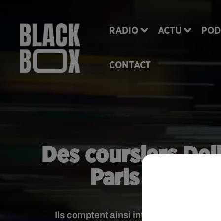
RADIO
ACTU
POD
CONTACT
Des coursiers Del
Paris à vélo
Ils comptent ainsi interpeller les patro