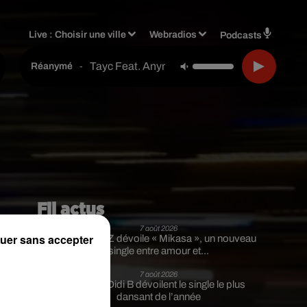
Live :
Choisir une ville
Webradios
Podcasts
Tayc Feat. Anyme023
-
Réanymé
Fil actus
7 août 2026
uer sans accepter
Moha MMZ dévoile « Mikasa », un nouveau
single entre amour et...
7 août 2026
Tayc et Didi B dévoilent le single le plus
dansant de l’année