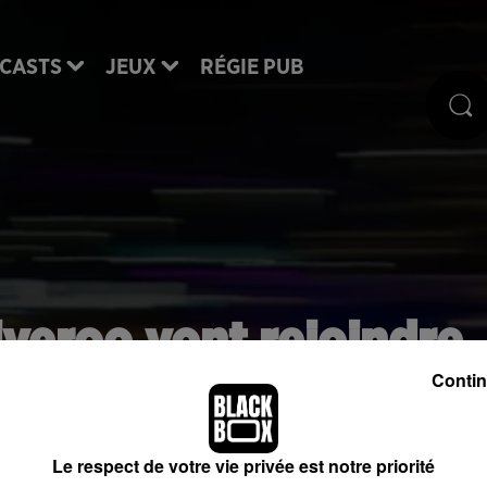
CASTS
JEUX
RÉGIE PUB
iveroo vont rejoindre
 depuis Bordeaux
Contin
Le respect de votre vie privée est notre priorité
ns de la société deliveroo et leur apporter leurs