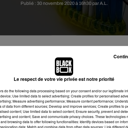
Publié : 30 novembre 2020 à 16h30 par A.L.
Contin
pour lutter contre l'éjaculation précoce et les
 toile. On vous dit tout.
Le respect de votre vie privée est notre priorité
ent souvent tabous, une idée totalement saugrenue pour y faire
u programme ?
ers
do the following data processing based on your consent and/or our legitimate int
Appliquer du dentifrice sur son pénis pour lutter
device; Use limited data to select advertising; Create profiles for personalised adver
tuce" a été proposée sur une vidéo YouTube visionnée plus de 11
vertising; Measure advertising performance; Measure content performance; Unders
e ce remède
"empêche l'éjaculation prématurée et la dysfonctio
ns of data from different sources; Develop and improve services; Create profiles to 
alised content; Use limited data to select content; Ensure security, prevent and detect
tant aux hommes de "
durer 30 minutes de plus
" pendant un rappor
ertising and content; Save and communicate privacy choices. These technologies
and browsing data to offer following functionalities: Identify devices based on infor
eolocation data; Match and combine data from other data sources; Link different de