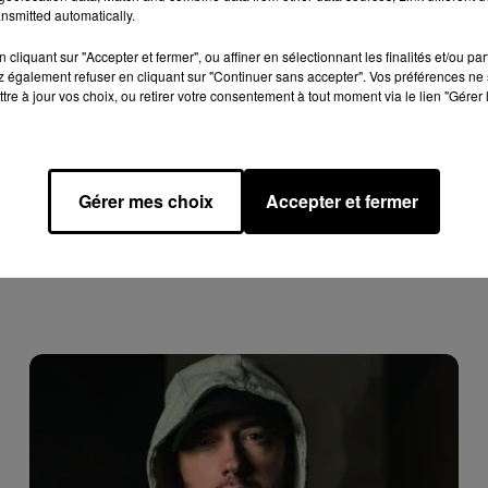
nsmitted automatically.
ec du dentifrice pour durer plus longtemps au lit
"
, avait ainsi tit
lheureusement pas sans danger. Même son de cloche du côté du
cliquant sur "Accepter et fermer", ou affiner en sélectionnant les finalités et/ou pa
an afin d'en savoir plus.
"L
a menthe poivrée et les autres
 également refuser en cliquant sur "Continuer sans accepter". Vos préférences ne 
tre à jour vos choix, ou retirer votre consentement à tout moment via le lien "Gérer 
mment les agents de blanchiment) peuvent être extrêmement
organes génitaux,
vous risquez une légère brûlure, ainsi que des
onnel de santé, ajoutant que ces désagréments peuvent également
ennes ou virales) au niveau des muqueuses anales ou vaginales.
Gérer mes choix
Accepter et fermer