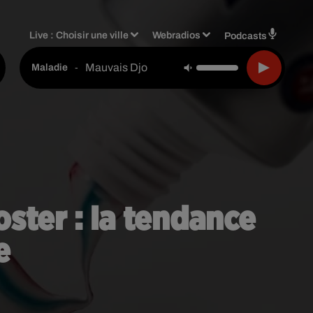
Live :
Choisir une ville
Webradios
Podcasts
Mauvais Djo
-
Maladie
ster : la tendance
e