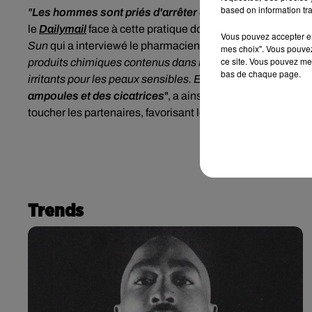
based on information tra
"
Les hommes sont priés d'arrêter de frotter leur pénis av
le
Dailymail
face à cette pratique douteuse qui n'est ma
Vous pouvez accepter en 
Sun
qui a interviewé le pharmacien britannique James O'Lo
mes choix". Vous pouvez
ce site. Vous pouvez met
produits chimiques contenus dans le dentifrice (et nota
bas de chaque page.
irritants pour les peaux sensibles. En le mettant sur vos 
ampoules et des cicatrices
", a ainsi alerté le professi
toucher les partenaires, favorisant
les infections (bactéri
Trends