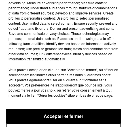
advertising; Measure advertising performance; Measure content
Èx!�
pic.twitter.com/V8c9YpXD3J
performance; Understand audiences through statistics or combinations
of data from different sources; Develop and improve services; Create
— Olivier Giroud (@_OlivierGiroud_)
22 juillet
profiles to personalise content; Use profiles to select personalised
2018
content; Use limited data to select content; Ensure security, prevent and
detect fraud, and fix errors; Deliver and present advertising and content;
Reste à savoir si ses partenaires Hugo Lloris, Adil
Save and communicate privacy choices. These technologies may
Rami ou encore Corentin Tolisso vont tenir leur
process personal data such as IP address and browsing data to offer
pari. Le gardien de l’
Equipe de France
devrait faire
following functionalities: Identify devices based on information actively
requested; Use precise geolocation data; Match and combine data from
la tournée des bars à Nice. Corentin Tolisso
other data sources; Link different devices; Identify devices based on
pourrait se tatouer la Coupe du Monde sur le bras.
information transmitted automatically.
Enfin Blaise Matuidi compte faire Paris Turin en
Vous pouvez accepter en cliquant sur "Accepter et fermer", ou affiner en
vélo.
sélectionnant les finalités et/ou partenaires dans "Gérer mes choix".
Vous pouvez également refuser en cliquant sur "Continuer sans
Publié : 23 juillet 2018 à 10h17 par Clément
accepter". Vos préférences ne s'appliqueront que pour ce site. Vous
Gwizdz
pouvez mettre à jour vos choix, ou retirer votre consentement à tout
Fil actus
moment via le lien "Gérer les cookies" situé en bas de chaque page.
7 août 2026
Moha MMZ dévoile « Mikasa », un nouveau
single entre amour et...
Accepter et fermer
7 août 2026
Tayc et Didi B dévoilent le single le plus dansant
de l’année