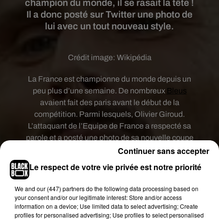
champion du monde, il se rasait la tête !
Il a donc posté sur Twitter une photo de
lui avec un tout nouveau style.
Crédit image:
Wikipédia
La France est championne du monde depuis un
peu plus d’une semaine. De nombreux
Bleus
avaient fait des paris avant le début de la
compétition. Parmi lesquels, Olivier Giroud.
L’attaquant de l’Equipe de France a respecté sa
parole et a posté une photo de sa nouvelle coupe
Continuer sans accepter
de cheveux sur son compte Twitter. Un sacré
sacrifice pour le beau gosse qui a toujours eu une
Le respect de votre vie privée est notre priorité
coiffure impeccable même pendant les matches.
Il a donc adopté la boule à zéro.
We and
our (447) partners
do the following data processing based on
your consent and/or our legitimate interest: Store and/or access
Chose promise chose due! �xÈ
#MerciThomas
information on a device; Use limited data to select advertising; Create
#Paritenu
#�xRx�xRx
#FierdetreBleus
#�x!
profiles for personalised advertising; Use profiles to select personalised