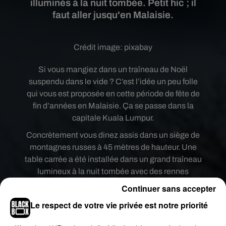
illuminés à la nuit tombée. Petit hic ; il
faut aller jusqu'en Malaisie.
Crédit image:
pixabay
Si vous mangiez dans un traîneau de Noël
suspendu dans le vide ?
C’est l’idée un peu folle
qui vous est proposée en cette période de fête de
fin d’années en Malaisie. Ça se passe dans la
capitale Kuala Lumpur.
Concrètement vous dinez assis dans un siège de
montagnes russes à 45 mètres de hauteur. Une
table carrée a été installée dans un grand traîneau
lumineux à la nuit tombée avec des rennes
forcément pour tirer symboliquement ce dernier.
Continuer sans accepter
Le respect de votre vie privée est notre priorité