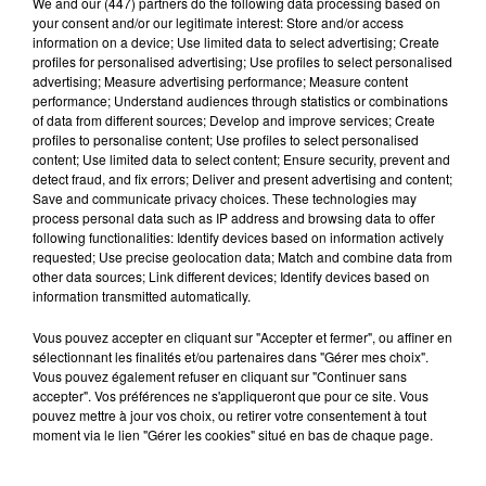
We and
our (447) partners
do the following data processing based on
your consent and/or our legitimate interest: Store and/or access
information on a device; Use limited data to select advertising; Create
profiles for personalised advertising; Use profiles to select personalised
advertising; Measure advertising performance; Measure content
performance; Understand audiences through statistics or combinations
of data from different sources; Develop and improve services; Create
profiles to personalise content; Use profiles to select personalised
content; Use limited data to select content; Ensure security, prevent and
detect fraud, and fix errors; Deliver and present advertising and content;
Save and communicate privacy choices. These technologies may
process personal data such as IP address and browsing data to offer
following functionalities: Identify devices based on information actively
requested; Use precise geolocation data; Match and combine data from
other data sources; Link different devices; Identify devices based on
information transmitted automatically.
Côté tarif, le menu proposé est à un peu plus de
Vous pouvez accepter en cliquant sur "Accepter et fermer", ou affiner en
sélectionnant les finalités et/ou partenaires dans "Gérer mes choix".
100 euros. Et pour vraiment être totalement dans
Vous pouvez également refuser en cliquant sur "Continuer sans
l’ambiance, des chants de Noël résonnent tout au
accepter". Vos préférences ne s'appliqueront que pour ce site. Vous
long de votre repas.
pouvez mettre à jour vos choix, ou retirer votre consentement à tout
moment via le lien "Gérer les cookies" situé en bas de chaque page.
Publié : 14 décembre 2018 à 9h47 par Maud
Tambellini