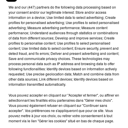
enchaîne rapidement sur un trailer spectaculaire
We and
our (447) partners
do the following data processing based on
your consent and/or our legitimate interest: Store and/or access
:
bagarres, cascades, effets spéciaux et surtout
information on a device; Use limited data to select advertising; Create
beaucoup, beaucoup de dérision.
On adore
profiles for personalised advertising; Use profiles to select personalised
!
Rendez-vous le 16 mai prochain au cinéma.
advertising; Measure advertising performance; Measure content
performance; Understand audiences through statistics or combinations
of data from different sources; Develop and improve services; Create
profiles to personalise content; Use profiles to select personalised
content; Use limited data to select content; Ensure security, prevent and
detect fraud, and fix errors; Deliver and present advertising and content;
Save and communicate privacy choices. These technologies may
process personal data such as IP address and browsing data to offer
following functionalities: Identify devices based on information actively
requested; Use precise geolocation data; Match and combine data from
other data sources; Link different devices; Identify devices based on
information transmitted automatically.
Vous pouvez accepter en cliquant sur "Accepter et fermer", ou affiner en
sélectionnant les finalités et/ou partenaires dans "Gérer mes choix".
Vous pouvez également refuser en cliquant sur "Continuer sans
accepter". Vos préférences ne s'appliqueront que pour ce site. Vous
pouvez mettre à jour vos choix, ou retirer votre consentement à tout
moment via le lien "Gérer les cookies" situé en bas de chaque page.