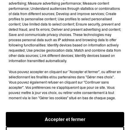
advertising; Measure advertising performance; Measure content
selon une source interrogée par nos confrères, «
performance; Understand audiences through statistics or combinations
of data from different sources; Develop and improve services; Create
certaines (stars) qui étaient libres en septembre
profiles to personalise content; Use profiles to select personalised
ne le seront plus en mars
».
content; Use limited data to select content; Ensure security, prevent and
detect fraud, and fix errors; Deliver and present advertising and content;
Pas de salsa, de rumba et autre tango sur la Une à
Save and communicate privacy choices. These technologies may
la rentrée, mais plusieurs grands rendez-vous.
process personal data such as IP address and browsing data to offer
The Voice Kids reviendra pour une nouvelle
following functionalities: Identify devices based on information actively
requested; Use precise geolocation data; Match and combine data from
saison avec Kendji Girac dans le rôle de coach et
other data sources; Link different devices; Identify devices based on
une nouvelle saison de Koh Lanta a d’ores et déjà
information transmitted automatically.
été annoncée. Cet été, la chaîne a également
Vous pouvez accepter en cliquant sur "Accepter et fermer", ou affiner en
prévu de tourner deux grosses émissions : Ninja
sélectionnant les finalités et/ou partenaires dans "Gérer mes choix".
Warrior et Mask Singer.
Vous pouvez également refuser en cliquant sur "Continuer sans
accepter". Vos préférences ne s'appliqueront que pour ce site. Vous
Publié : 14 juin 2020 à 16h45 par Aurélie AMCN
pouvez mettre à jour vos choix, ou retirer votre consentement à tout
Fil actus
moment via le lien "Gérer les cookies" situé en bas de chaque page.
7 août 2026
Moha MMZ dévoile « Mikasa », un nouveau
single entre amour et...
Accepter et fermer
7 août 2026
Tayc et Didi B dévoilent le single le plus dansant
de l’année