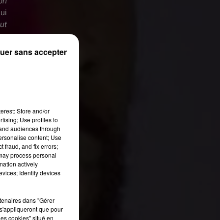
on
ui
ut
uer sans accepter
erest: Store and/or
tising; Use profiles to
tand audiences through
personalise content; Use
 fraud, and fix errors;
 may process personal
mation actively
vices; Identify devices
rtenaires dans "Gérer
s'appliqueront que pour
les cookies" situé en