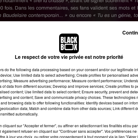
omme notamment «
tirer la chasse
», avant de signer sobrement «
T
 fois.
Dans les commentaires, ses fans valident ses mots et l
Un Baudelaire contemporain…
»
ou
encore
« Tu es un génie, to
Contin
Le respect de votre vie privée est notre priorité
ers
do the following data processing based on your consent and/or our legitimate int
device; Use limited data to select advertising; Create profiles for personalised adver
vertising; Measure advertising performance; Measure content performance; Unders
ns of data from different sources; Develop and improve services; Create profiles to 
alised content; Use limited data to select content; Ensure security, prevent and detect
ertising and content; Save and communicate privacy choices. These technologies
and browsing data to offer following functionalities: Identify devices based on infor
eolocation data; Match and combine data from other data sources; Link different de
nsmitted automatically.
cliquant sur "Accepter et fermer", ou affiner en sélectionnant les finalités et/ou pa
 également refuser en cliquant sur "Continuer sans accepter". Vos préférences ne 
tre à jour vos choix, ou retirer votre consentement à tout moment via le lien "Gérer 