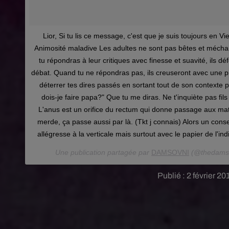
Lior, Si tu lis ce message, c'est que je suis toujours en Vi
Animosité maladive Les adultes ne sont pas bêtes et mécha
tu répondras à leur critiques avec finesse et suavité, ils d
débat. Quand tu ne répondras pas, ils creuseront avec une p
déterrer tes dires passés en sortant tout de son contexte
dois-je faire papa?" Que tu me diras. Ne t'inquiète pas fil
L'anus est un orifice du rectum qui donne passage aux mat
merde, ça passe aussi par là. (Tkt j connais) Alors un conseil
allégresse à la verticale mais surtout avec le papier de l'ind
Une publication partagée par
DAMSOVNI
(@thedams
Publié : 2 février 