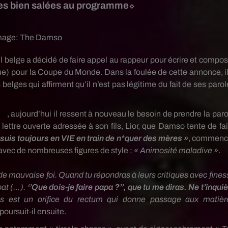
ines bien salées au programme⬦
image:
The Damso
ll belge a décidé de faire appel au rappeur pour écrire et compos
ue)
pour la Coupe du Monde.
Dans la foulée de cette annonce, il
elges qui affirment qu’il n’est pas légitime du fait de ses parol
ux
, aujourd’hui il ressent à nouveau le besoin de prendre la paro
 lettre ouverte adressée à son fils, Lior, que
Damso
tente de fa
e suis toujours en VIE en train de
n*quer
des mères »
, commenc
sé avec de nombreuses figures de
style
:
« Animosité maladive »
.
de mauvaise foi.
Quand tu répondras à leurs critiques avec fines
bat
(…)
.
‘’Que dois-je faire papa ?
’’,
que tu me diras.
Ne t’inquiè
s est un orifice du rectum qui donne passage aux matièr
poursuit-il ensuite.