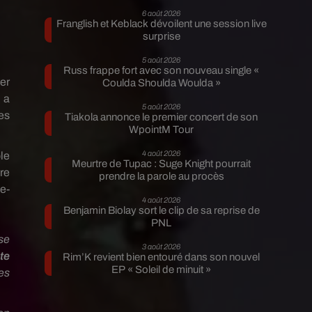
6 août 2026
Franglish et Keblack dévoilent une session live
surprise
5 août 2026
Russ frappe fort avec son nouveau single «
er
Coulda Shoulda Woulda »
 a
5 août 2026
es
Tiakola annonce le premier concert de son
WpointM Tour
4 août 2026
le
Meurtre de Tupac : Suge Knight pourrait
ire
prendre la parole au procès
e-
4 août 2026
Benjamin Biolay sort le clip de sa reprise de
PNL
se
3 août 2026
te
Rim’K revient bien entouré dans son nouvel
EP « Soleil de minuit »
es