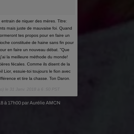
e entrain de niquer des mères. Titre:
nts mais juste de mauvaise foi. Quand
éformeront tes propos pour en faire un
ioche constituée de haine sans fin pour
 pour en faire un nouveau débat. "Que
s j'ai la meilleure méthode du monde!
ières fécales. Comme ils disent de la
 Lior, essuie-toi toujours le fion avec
ifférence et tire la chasse. Ton Daron.
o) le
31 Janv. 2018 à 6 :50 PST
2018 à 17h00 par Aurélie AMCN