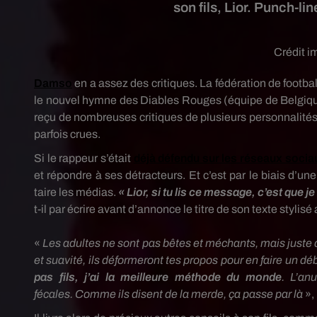
son fils, Lior. Punch-l
Crédit 
Damso
en a assez des critiques.
La fédération de footba
le nouvel hymne des Diables Rouges
(équipe de Belgiq
reçu de nombreuses critiques de plusieurs personnalités b
parfois crues.
Si le rappeur s’était
déjà défendu sur les réseaux socia
et répondre à ses détracteurs.
Et c’est par le biais d’une
taire les médias.
« Lior, si tu lis ce message, c’est que j
t-il par écrire avant d’annonce le titre de son texte styli
«
Les adultes ne sont pas bêtes et méchants, mais
juste
et suavité, ils déformeront tes propos pour en faire un dé
pas fils, j’ai la meilleure méthode du monde
.
L’anu
fécales.
Comme ils disent de la merde, ça passe par là
», 