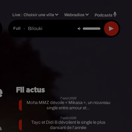
Live :
Choisir une ville
Webradios
Podcasts
Bilouki
-
Full
e
Fil actus
7 août 2026
Moha MMZ dévoile « Mikasa », un nouveau
single entre amour et...
7 août 2026
Tayc et Didi B dévoilent le single le plus
à
dansant de l’année