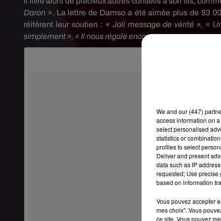
Il livre alors de précieux autres conseils à son fils, c
Daron
».
La lettre de
Damso
a été aimée plus de 83 000
réitèrent leur soutien :
« Joli message de vérité », « 
simplement », « Il nous régale encore !
»
.
We and
our (447) partn
access information on a 
select personalised ad
statistics or combinatio
profiles to select person
Deliver and present adv
data such as IP address 
requested; Use precise g
based on information tra
Vous pouvez accepter en 
mes choix". Vous pouvez
ce site. Vous pouvez met