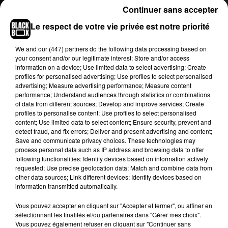
L’annonce de ce concert intervient alors que
Continuer sans accepter
Dadju
vient de sortir la réédition de son album
Le respect de votre vie privée est notre priorité
« Gentleman 2.0 ». Dans cette réédition, il a
décidé d’offrir à son public 10 morceaux inédits.
We and
our (447) partners
do the following data processing based on
Parmi ces inédits, il y a un morceau avec Kalash
your consent and/or our legitimate interest: Store and/or access
en featuring. Dajdu a également enregistré un
information on a device; Use limited data to select advertising; Create
profiles for personalised advertising; Use profiles to select personalised
remix du titre « Sans Thème » avec Naza, MHD
advertising; Measure advertising performance; Measure content
Alonzo et Vegedream.
performance; Understand audiences through statistics or combinations
of data from different sources; Develop and improve services; Create
profiles to personalise content; Use profiles to select personalised
content; Use limited data to select content; Ensure security, prevent and
detect fraud, and fix errors; Deliver and present advertising and content;
Save and communicate privacy choices. These technologies may
process personal data such as IP address and browsing data to offer
following functionalities: Identify devices based on information actively
requested; Use precise geolocation data; Match and combine data from
other data sources; Link different devices; Identify devices based on
information transmitted automatically.
Vous pouvez accepter en cliquant sur "Accepter et fermer", ou affiner en
sélectionnant les finalités et/ou partenaires dans "Gérer mes choix".
Vous pouvez également refuser en cliquant sur "Continuer sans