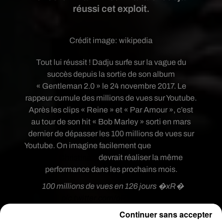
réussi cet exploit.
Crédit image:
wikipedia
Tout lui réussit ! Dadju surfe sur la vague du
succès depuis la sortie de son album
« Gentleman 2.0 » le 24 novembre 2017. Le
rappeur cumule des millions de vues sur Youtube.
Après les clips « Reine » et « Par Amour », c’est
au tour de son hit « Bob Marley » sorti en mars
dernier de dépasser les 100 millions de vues sur
Youtube. On imagine facilement que
son nouveau
clip « Christina »
devrait réaliser la même
performance dans les prochains mois.
100 millions de vues en 126 jours �xR�
pic.twitter.com/oPYyzXoA6U
Continuer sans accepter
— DADJU (@Dadju)
22 juillet 2018