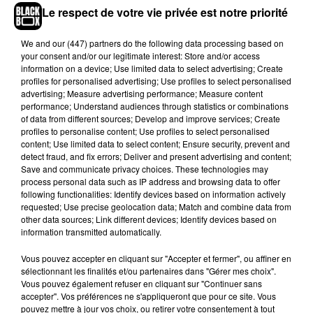
Le respect de votre vie privée est notre priorité
Sa tournée « G20 Tour » débutera en octobre.
Sachez que ces deux dates parisiennes à
We and
our (447) partners
do the following data processing based on
l’Olympia et la Cigale affichent complet. Les
your consent and/or our legitimate interest: Store and/or access
places se sont vendues en moins de 10 minutes.
information on a device; Use limited data to select advertising; Create
profiles for personalised advertising; Use profiles to select personalised
Pour connaître, les dates de sa tournée, rendez-
advertising; Measure advertising performance; Measure content
vous sur son
site officiel
.
performance; Understand audiences through statistics or combinations
of data from different sources; Develop and improve services; Create
profiles to personalise content; Use profiles to select personalised
content; Use limited data to select content; Ensure security, prevent and
detect fraud, and fix errors; Deliver and present advertising and content;
Save and communicate privacy choices. These technologies may
process personal data such as IP address and browsing data to offer
following functionalities: Identify devices based on information actively
requested; Use precise geolocation data; Match and combine data from
other data sources; Link different devices; Identify devices based on
information transmitted automatically.
Vous pouvez accepter en cliquant sur "Accepter et fermer", ou affiner en
sélectionnant les finalités et/ou partenaires dans "Gérer mes choix".
Vous pouvez également refuser en cliquant sur "Continuer sans
accepter". Vos préférences ne s'appliqueront que pour ce site. Vous
pouvez mettre à jour vos choix, ou retirer votre consentement à tout