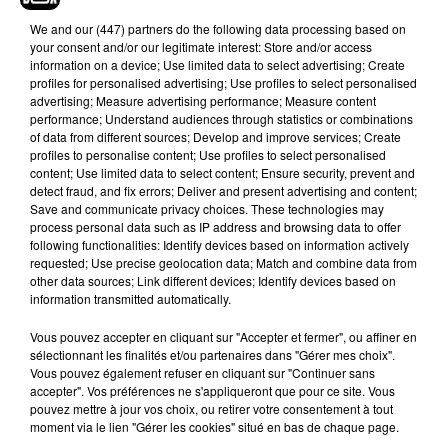
Cependant, en priorisant les plus vulnérables et susceptibles
We and
our (447) partners
do the following data processing based on
d'être hospitalisés ou de décéder, nous pourrions rapidement
your consent and/or our legitimate interest: Store and/or access
information on a device; Use limited data to select advertising; Create
sauver des vies en utilisant cette nouvelle arme contre le
profiles for personalised advertising; Use profiles to select personalised
virus."
advertising; Measure advertising performance; Measure content
performance; Understand audiences through statistics or combinations
of data from different sources; Develop and improve services; Create
profiles to personalise content; Use profiles to select personalised
content; Use limited data to select content; Ensure security, prevent and
detect fraud, and fix errors; Deliver and present advertising and content;
Save and communicate privacy choices. These technologies may
Hip-Hop News
process personal data such as IP address and browsing data to offer
following functionalities: Identify devices based on information actively
requested; Use precise geolocation data; Match and combine data from
other data sources; Link different devices; Identify devices based on
Moha MMZ dévoile « Mikasa », un
information transmitted automatically.
nouveau single entre amour et...
7 août 2026
Vous pouvez accepter en cliquant sur "Accepter et fermer", ou affiner en
sélectionnant les finalités et/ou partenaires dans "Gérer mes choix".
Vous pouvez également refuser en cliquant sur "Continuer sans
accepter". Vos préférences ne s'appliqueront que pour ce site. Vous
pouvez mettre à jour vos choix, ou retirer votre consentement à tout
Tayc et Didi B dévoilent le single le plus
moment via le lien "Gérer les cookies" situé en bas de chaque page.
dansant de l’année