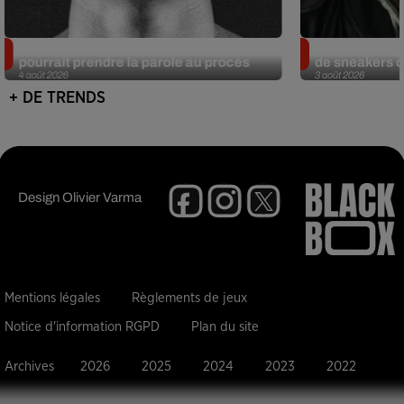
Meurtre de Tupac : Suge Knight
Eminem met a
pourrait prendre la parole au procès
de sneakers de
4 août 2026
3 août 2026
+ DE TRENDS
Design
Olivier Varma
Mentions légales
Règlements de jeux
Notice d'information RGPD
Plan du site
Archives
2026
2025
2024
2023
2022