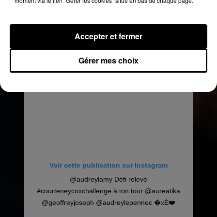
moment via le lien "Gérer les cookies" situé en bas de chaque page.
@bigoude �x�
Une publication partagée par
Audrey Lamy
(@audreylamy) le
Accepter et fermer
Gérer mes choix
Voir cette publication sur Instagram
@audreylamy Défi relevé
#courteneycoxchallenge à ton tour @aureatika
@geoffreyjoseph @audreylepennec �xÈ❤️