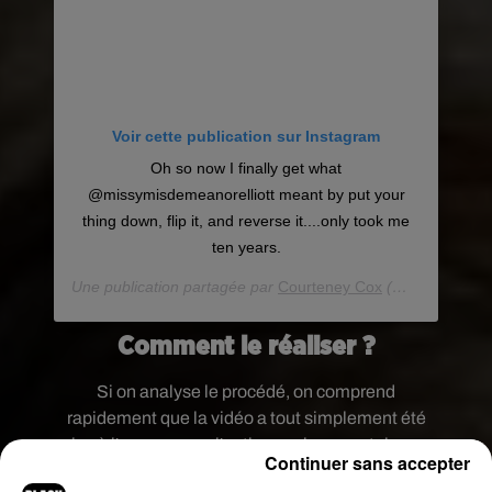
Voir cette publication sur Instagram
Oh so now I finally get what
@missymisdemeanorelliott meant by put your
thing down, flip it, and reverse it....only took me
ten years.
Une publication partagée par
Courteney Cox
(@courteneycoxofficial) le
Comment le réaliser ?
Si on analyse le procédé, on comprend
rapidement que la vidéo a tout simplement été
mise à l'envers avec l'option sur les smartphones.
Continuer sans accepter
Pour bien réussir ce défi, il faut donc tomber dans