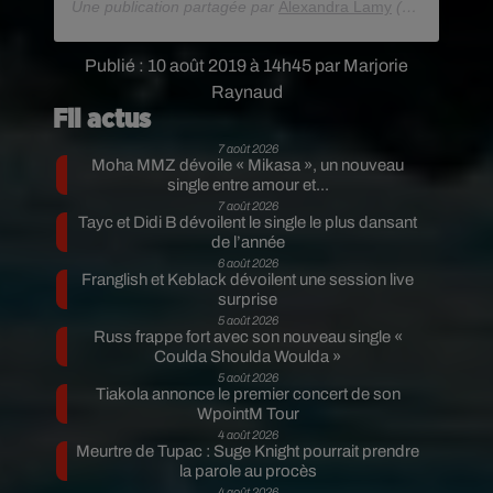
Une publication partagée par
Alexandra Lamy
(@alexandralamyofficiel) le
Publié : 10 août 2019 à 14h45 par Marjorie
Raynaud
Fil actus
7 août 2026
Moha MMZ dévoile « Mikasa », un nouveau
single entre amour et...
7 août 2026
Tayc et Didi B dévoilent le single le plus dansant
de l’année
6 août 2026
Franglish et Keblack dévoilent une session live
surprise
5 août 2026
Russ frappe fort avec son nouveau single «
Coulda Shoulda Woulda »
5 août 2026
Tiakola annonce le premier concert de son
WpointM Tour
4 août 2026
Meurtre de Tupac : Suge Knight pourrait prendre
la parole au procès
4 août 2026