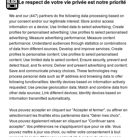
Le respect de votre vie privée est notre priorité
l'eau de façon délicate, avec un pied derrière
l'autre, pour qu'une fois la vidéo inversée, on ait
We and
our (447) partners
do the following data processing based on
l'impression que vous remontez de la piscine.
your consent and/or our legitimate interest: Store and/or access
Alors, vous allez relever le défi ?
information on a device; Use limited data to select advertising; Create
profiles for personalised advertising; Use profiles to select personalised
advertising; Measure advertising performance; Measure content
performance; Understand audiences through statistics or combinations
of data from different sources; Develop and improve services; Create
profiles to personalise content; Use profiles to select personalised
content; Use limited data to select content; Ensure security, prevent and
detect fraud, and fix errors; Deliver and present advertising and content;
Save and communicate privacy choices. These technologies may
process personal data such as IP address and browsing data to offer
following functionalities: Identify devices based on information actively
requested; Use precise geolocation data; Match and combine data from
other data sources; Link different devices; Identify devices based on
information transmitted automatically.
Voir cette publication sur Instagram
Vous pouvez accepter en cliquant sur "Accepter et fermer", ou affiner en
sélectionnant les finalités et/ou partenaires dans "Gérer mes choix".
Poke @courteneycoxofficial �x"
Vous pouvez également refuser en cliquant sur "Continuer sans
#courtneycoxchallenge je défie
accepter". Vos préférences ne s'appliqueront que pour ce site. Vous
pouvez mettre à jour vos choix, ou retirer votre consentement à tout
@alexandralamyofficiel @anthonydacci_