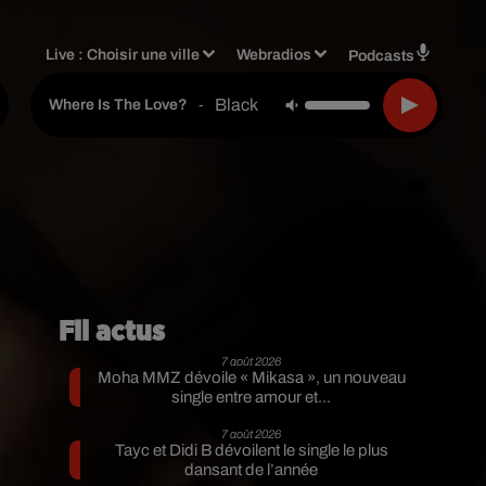
Live :
Choisir une ville
Webradios
Podcasts
Black Eyed Peas
-
Where Is The Love?
Fil actus
7 août 2026
Moha MMZ dévoile « Mikasa », un nouveau
single entre amour et...
7 août 2026
Tayc et Didi B dévoilent le single le plus
dansant de l’année