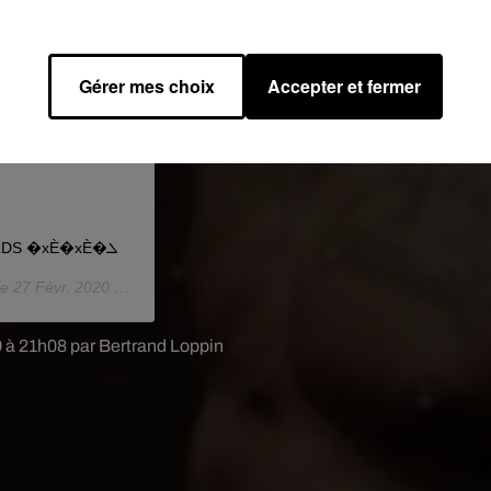
Gérer mes choix
Accepter et fermer
FIN DU GAME �xÈ�xÈ�xÈ�xÈ�xÈ�xÈ�xÈ #CVS #LDS �xÈ�xÈ�ܠ️
le
27 Févr. 2020 à 11 :34 PST
0 à 21h08 par Bertrand Loppin