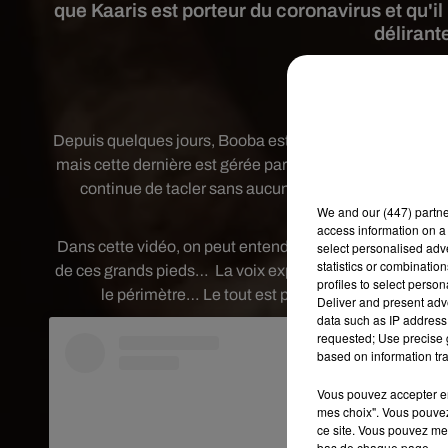
que Kaaris est porteur du coronavirus et qu'il
délirant
Crédi
Depuis quelques jours, Booba est de retour sur Instagr
mais cette dernière est gérée par son label 92i. Pour au
continue de tacler sans aucun complexe ses rivaux. Ain
We and
our (447) partn
préf
access information on a 
Dans cette vidéo, on peut entendre une voix non identif
select personalised ad
statistics or combinatio
de ces grands pieds…
La voix explique qu’il a contamin
profiles to select person
le périmètre… Le tout est ponctué de rires. Pour l
Deliver and present adv
data such as IP address 
requested; Use precise g
based on information tra
Vous pouvez accepter en 
mes choix". Vous pouvez
ce site. Vous pouvez met
bas de chaque page.