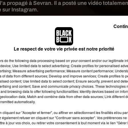
 l'a propagé à Sevran. Il a posté une vidéo totalemen
e sur Instagram.
Contin
t image:
Booba
am. Plus exactement, une nouvelle page a été ouverte en son no
tant,
Booba
ne semble pas vraiment changer de comportement e
Le respect de votre vie privée est notre priorité
si, il vient de s’en prendre, une fois de plus, à sa tête de turc
ers
do the following data processing based on your consent and/or our legitimate int
érée : Kaaris.
device; Use limited data to select advertising; Create profiles for personalised adver
iée nous apprendre que Kaaris est porteur du coronavirus à caus
vertising; Measure advertising performance; Measure content performance; Unders
ns of data from different sources; Develop and improve services; Create profiles to 
é tout un quartier de Sevran et que Maes et sa bande ont sécuris
alised content; Use limited data to select content; Ensure security, prevent and detect
e moment, Kaaris n’a pas régi à cette nouvelle provocation.
ertising and content; Save and communicate privacy choices. These technologies
and browsing data to offer following functionalities: Identify devices based on infor
eolocation data; Match and combine data from other data sources; Link different de
nsmitted automatically.
cliquant sur "Accepter et fermer", ou affiner en sélectionnant les finalités et/ou pa
 également refuser en cliquant sur "Continuer sans accepter". Vos préférences ne 
tre à jour vos choix, ou retirer votre consentement à tout moment via le lien "Gérer 